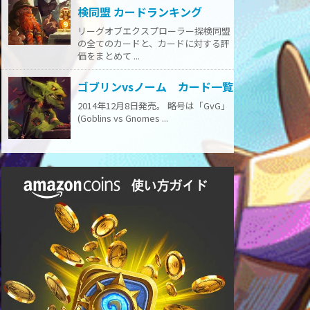
検同盟 カードランキング
リーグオブエクスプローラー探検同盟
の全てのカードと、カードに対する評
価をまとめて ...
ゴブリンvsノーム カード一覧
2014年12月8日発売。 略号は「GvG」
(Goblins vs Gnomes ...