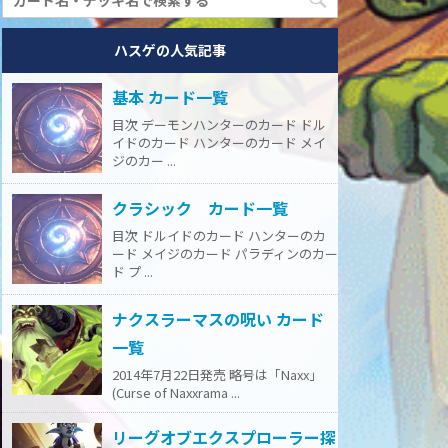
ハスゲの人気記事
基本 カード一覧
目次 デーモンハンターのカード ドル
イドのカード ハンターのカード メイ
ジのカー ...
クラシック カード一覧
目次 ドルイドのカード ハンターのカ
ード メイジのカード パラディンのカー
ド プ ...
ナクスラーマスの呪い カード
一覧
2014年7月22日発売 略号は「Naxx」
(Curse of Naxxrama ...
リーグオブエクスプローラー探