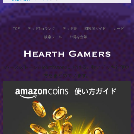
TOP
デッキTierランク
デッキ集
闘技場ガイド
カード
検索ツール
お得な金策
ハースストーン/Hearthstoneにおける、強いデッキと使い
方をまとめています。