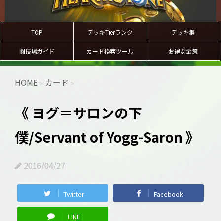
TOP
デッキTierランク
デッキ集
闘技場ガイド
カード検索ツール
お得な金策
HOME
カード
>
>
《 ヨグ＝サロンの下
僕/Servant of Yogg-Saron 》
2016/04/27
Twitter
Facebook
LINE