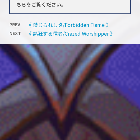
ちらをご覧ください
。
《 禁じられし炎/Forbidden Flame 》
PREV
《 熱狂する信者/Crazed Worshipper 》
NEXT