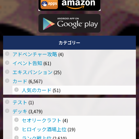
カテゴリー
アドベンチャー攻略
(4)
イベント告知
(61)
エキスパンション
(25)
カード
(6,567)
人気のカード
(51)
テスト
(1)
デッキ
(3,479)
セオリークラフト
(4)
ヒロイック酒場上位
(19)
ランク戦上位
(2,610)