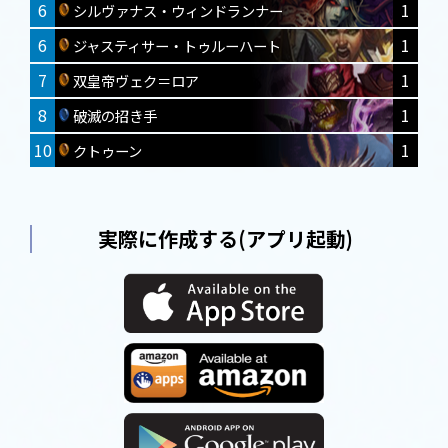
6
1
シルヴァナス・ウィンドランナー
6
1
ジャスティサー・トゥルーハート
7
1
双皇帝ヴェク＝ロア
8
1
破滅の招き手
10
1
クトゥーン
実際に作成する(アプリ起動)