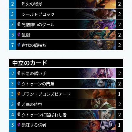
2
2
烈火の戦斧
3
2
シールドブロック
3
2
死憎悔いのグール
5
2
乱闘
7
2
古代の盾持ち
中立のカード
2
2
邪悪の誘い手
3
2
クトゥーンの門弟
3
1
ブラン・ブロンズビアード
3
2
苦痛の侍祭
4
2
クトゥーンに選ばれし者
5
1
熱狂する信者