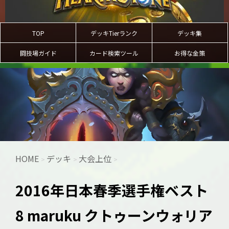
TOP
デッキTierランク
デッキ集
闘技場ガイド
カード検索ツール
お得な金策
HOME
デッキ
大会上位
>
>
>
2016年日本春季選手権ベスト
8 maruku クトゥーンウォリア