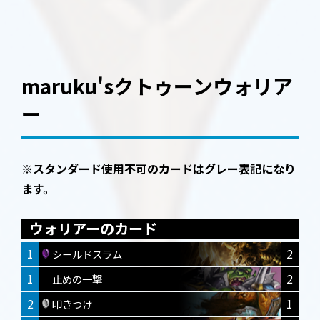
maruku'sクトゥーンウォリア
ー
※スタンダード使用不可のカードはグレー表記になり
ます。
ウォリアーのカード
1
2
シールドスラム
1
2
止めの一撃
2
1
叩きつけ