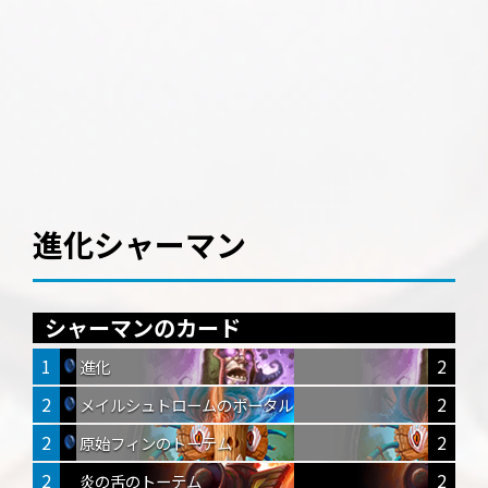
進化シャーマン
シャーマンのカード
1
2
進化
2
2
メイルシュトロームのポータル
2
2
原始フィンのトーテム
2
2
炎の舌のトーテム