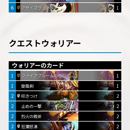
6
1
アヤ・ブラックポー
クエストウォリアー
ウォリアーのカード
1
1
ファイアプルームの中心で
1
1
旋風剣
2
2
叩きつけ
2
2
止めの一撃
2
2
烈火の戦斧
2
2
狂瀾怒濤