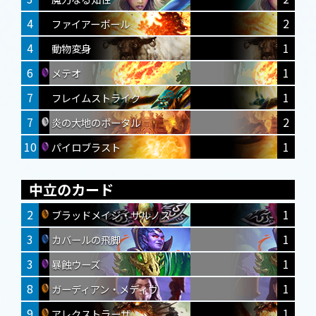
4
2
ファイアーボール
4
1
動物変身
6
1
メテオ
7
1
フレイムストライク
7
2
炎の大地のポータル
10
1
パイロブラスト
中立のカード
2
1
ブラッドメイジ・サルノス
3
1
カバールの飛脚
3
1
暴蝕ウーズ
8
1
ガーディアン・メディヴ
9
1
アレクストラーザ