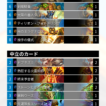
6
1
剣竜騎乗
6
1
太陽の番人タリム
8
1
ティリオン・フォードリング
8
1
光の王ラグナロス
8
1
按手の儀式
中立のカード
2
2
ドブネズミ
2
2
熱狂する火霊術師
2
2
終末予言者
3
2
ストーンヒルの守護者
3
1
暴蝕ウーズ
5
1
先遣隊長エリーズ