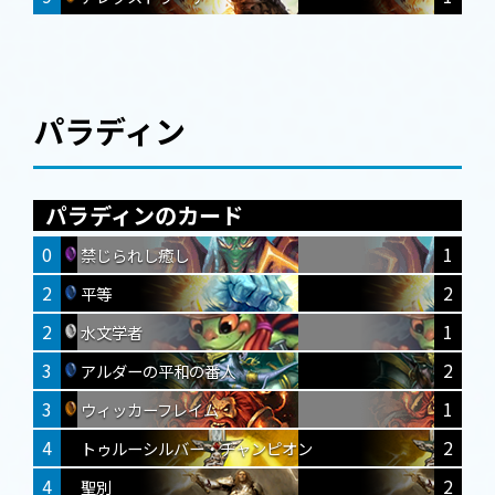
パラディン
パラディンのカード
0
1
禁じられし癒し
2
2
平等
2
1
水文学者
3
2
アルダーの平和の番人
3
1
ウィッカーフレイム
4
2
トゥルーシルバー・チャンピオン
4
2
聖別