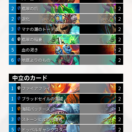
2
2
翡翠の爪
2
2
退化
3
2
マナの潮のトーテム
4
2
翡翠の稲妻
5
2
血の渇き
6
2
地底よりのもの
中立のカード
1
2
ファイアフライ
1
2
ブラッドセイルの海賊
1
1
海賊パッチーズ
3
2
ストーンヒルの守護者
5
2
ドッペルギャングスター