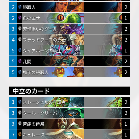
2
2
鎧職人
2
1
魚のエサ
3
2
死憎悔いのグール
4
2
ブラッドフーフの勇士
5
1
ダイアホーンの幼生
5
2
乱闘
5
2
横丁の鎧職人
中立のカード
3
2
ストーンヒルの守護者
3
2
タール・クリーパー
3
1
苦痛の侍祭
7
1
キュレーター