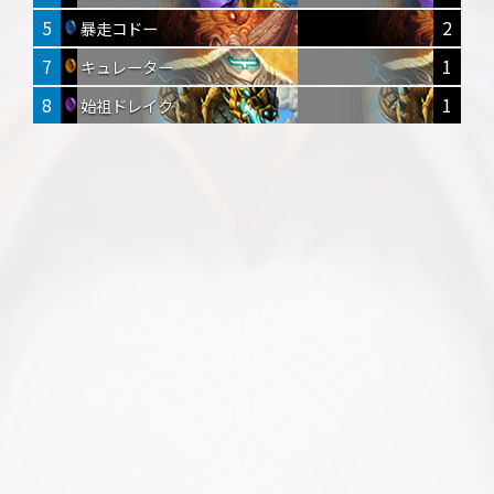
5
2
暴走コドー
7
1
キュレーター
8
1
始祖ドレイク