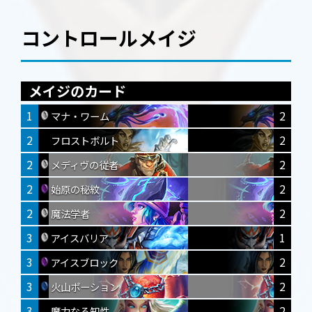
コントロールメイジ
メイジのカード
1
2
マナ・ワーム
2
2
フロストボルト
2
2
メディヴの従者
2
2
始原の秘紋
2
2
魔法学者
3
1
アイスバリア
3
2
アイスブロック
3
2
火山ポーション
3
2
魔力なる知性