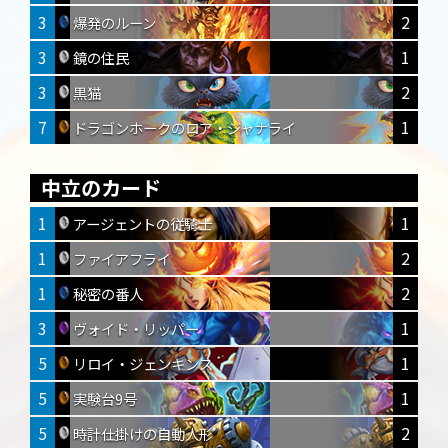
3
2
爆発のルーン
3
1
鏡の住民
3
2
黒猫
7
1
ドラゴンホークのロア・ジャナライ
中立のカード
1
1
アージェントの従騎士
1
2
ファイアフライ
1
2
秘密の番人
3
1
ヴォイド・リッパー
5
1
リロイ・ジェンキンス
5
1
実験台9号
5
2
時計仕掛けの自動人形