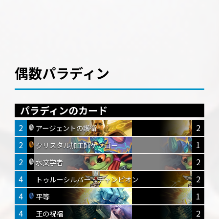
偶数パラディン
パラディンのカード
2
2
アージェントの護衛
2
1
クリスタル加工師ケンゴー
2
2
水文学者
4
2
トゥルーシルバー・チャンピオン
4
1
平等
4
2
王の祝福