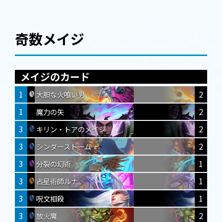
奇数メイジ
メイジのカード
1
2
大胆な火喰い男
1
2
魔力の矢
3
2
キリン・トアのメイジ
3
2
シンダーストーム
3
1
分裂の幻術
3
1
占星術師ルナ
3
1
呪文相殺
3
2
放火魔