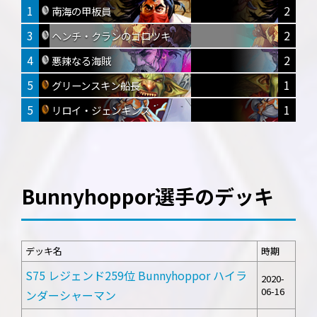
1
2
南海の甲板員
3
2
ヘンチ・クランのゴロツキ
4
2
悪辣なる海賊
5
1
グリーンスキン船長
5
1
リロイ・ジェンキンス
Bunnyhoppor選手のデッキ
デッキ名
時期
S75 レジェンド259位 Bunnyhoppor ハイラ
2020-
06-16
ンダーシャーマン