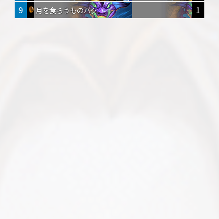
9
1
月を食らうものバク