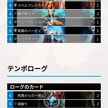
4
1
スペルブレイカー
4
2
躯の駆り手
6
1
ゲン・グレイメイン
6
1
疾風のハーピィ
8
1
リッチキング
テンポローグ
ローグのカード
0
2
死角からの一刺し
0
2
段取り