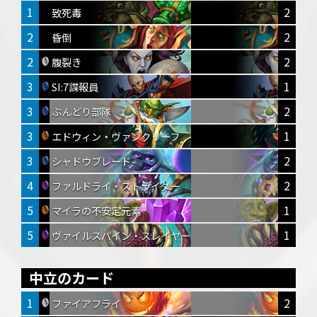
1
2
致死毒
2
2
昏倒
2
2
腹裂き
3
1
SI:7諜報員
3
2
ぶんどり部隊
3
1
エドウィン・ヴァンクリーフ
3
2
シャドウブレード
4
2
ファルドライ・ストライダー
5
1
マイラの不安定元素
5
1
ヴァイルスパイン・スレイヤー
中立のカード
1
2
ファイアフライ