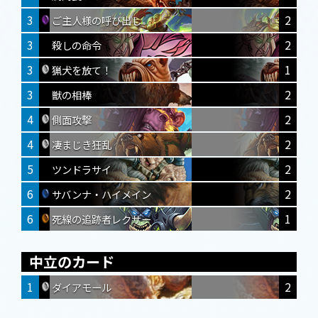
3
2
ご主人様の呼び出し
3
2
殺しの命令
3
1
猟犬を放て！
3
2
獣の相棒
4
2
側面攻撃
4
2
凄まじき狂乱
5
2
ツンドラサイ
6
2
サバンナ・ハイメイン
6
1
死線の追跡者レクサー
中立のカード
1
2
ダイアモール