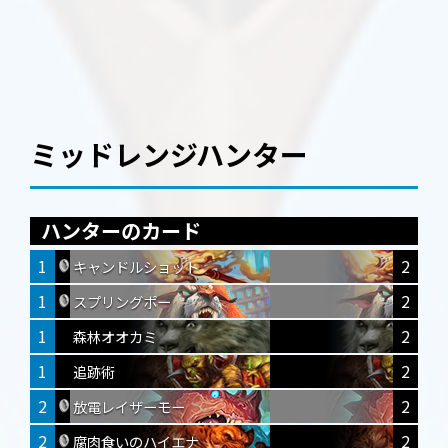
ミッドレンジハンター
ハンターのカード
1
2
キャンドルショット
1
2
スプリングポー
1
2
森林オオカミ
1
2
追跡術
2
2
放電レイザーモー
2
2
腐肉食いのハイエナ