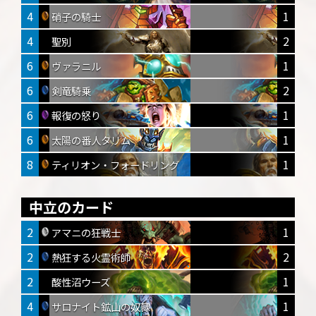
4
1
硝子の騎士
4
2
聖別
6
1
ヴァラニル
6
2
剣竜騎乗
6
1
報復の怒り
6
1
太陽の番人タリム
8
1
ティリオン・フォードリング
中立のカード
2
1
アマニの狂戦士
2
2
熱狂する火霊術師
2
1
酸性沼ウーズ
4
1
サロナイト鉱山の奴隷