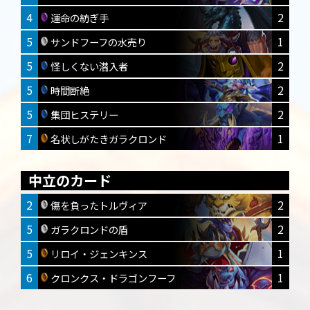
4
2
運命の紡ぎ手
5
1
サンドフーフの水売り
5
2
怪しくない潜入者
5
2
時間断絶
5
2
集団ヒステリー
7
1
名状しがたきガラクロンド
中立のカード
2
2
傷を負ったトルヴィア
5
2
ガラクロンドの盾
5
1
リロイ・ジェンキンス
6
1
クロンクス・ドラゴンフーフ