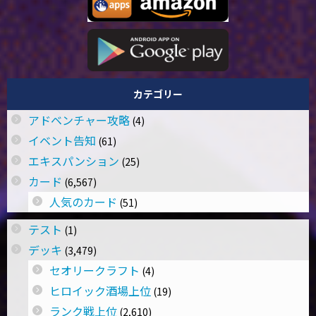
カテゴリー
アドベンチャー攻略
(4)
イベント告知
(61)
エキスパンション
(25)
カード
(6,567)
人気のカード
(51)
テスト
(1)
デッキ
(3,479)
セオリークラフト
(4)
ヒロイック酒場上位
(19)
ランク戦上位
(2,610)