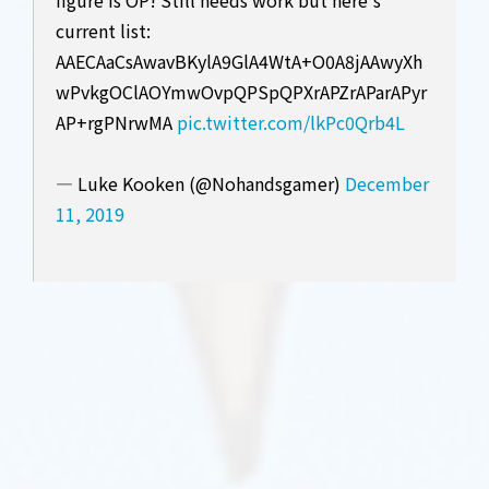
figure is OP! Still needs work but here's
current list:
AAECAaCsAwavBKylA9GlA4WtA+O0A8jAAwyXh
wPvkgOClAOYmwOvpQPSpQPXrAPZrAParAPyr
AP+rgPNrwMA
pic.twitter.com/lkPc0Qrb4L
— Luke Kooken (@Nohandsgamer)
December
11, 2019