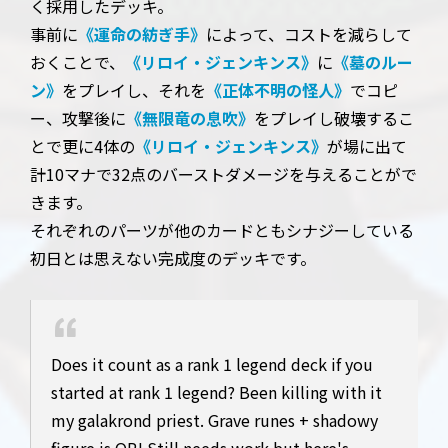
く採用したデッキ。
事前に
《運命の紡ぎ手》
によって、コストを減らして
おくことで、
《リロイ・ジェンキンス》
に
《墓のルー
ン》
をプレイし、それを
《正体不明の怪人》
でコピ
ー、攻撃後に
《無限竜の息吹》
をプレイし破壊するこ
とで更に4体の
《リロイ・ジェンキンス》
が場に出て
計10マナで32点のバーストダメージを与えることがで
きます。
それぞれのパーツが他のカードともシナジーしている
初日とは思えない完成度のデッキです。
Does it count as a rank 1 legend deck if you
started at rank 1 legend? Been killing with it
my galakrond priest. Grave runes + shadowy