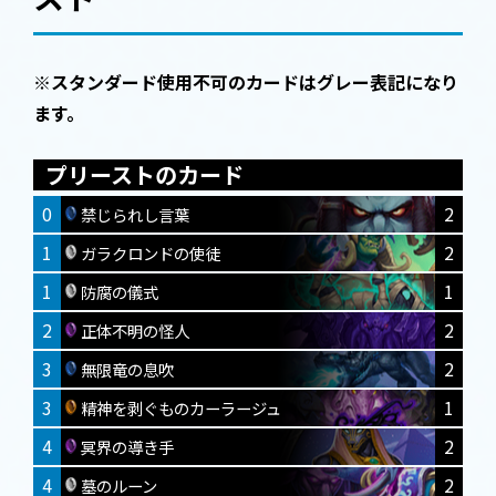
※スタンダード使用不可のカードはグレー表記になり
ます。
プリーストのカード
0
2
禁じられし言葉
1
2
ガラクロンドの使徒
1
1
防腐の儀式
2
2
正体不明の怪人
3
2
無限竜の息吹
3
1
精神を剥ぐものカーラージュ
4
2
冥界の導き手
4
2
墓のルーン