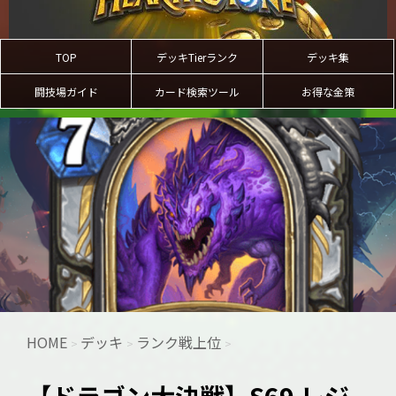
TOP
デッキTierランク
デッキ集
闘技場ガイド
カード検索ツール
お得な金策
HOME
デッキ
ランク戦上位
>
>
>