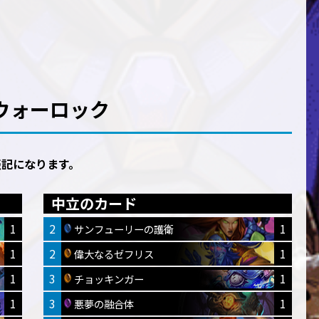
ダーウォーロック
表記になります。
中立のカード
1
2
1
サンフューリーの護衛
1
2
1
偉大なるゼフリス
1
3
1
チョッキンガー
1
3
1
悪夢の融合体