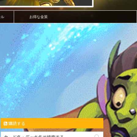
ール
お得な金策
購読する