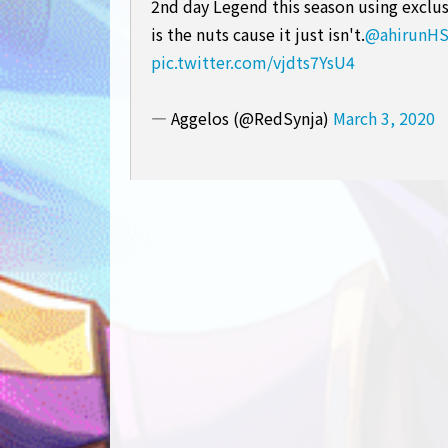
2nd day Legend this season using exclus
is the nuts cause it just isn't.
@ahirunH
pic.twitter.com/vjdts7YsU4
— Aggelos (@RedSynja)
March 3, 2020