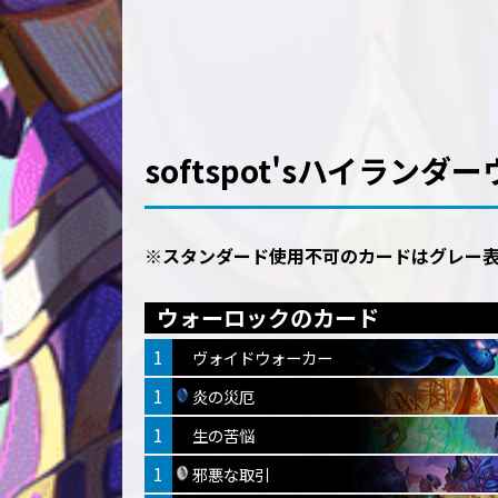
softspot'sハイラン
※スタンダード使用不可のカードはグレー
ウォーロックのカード
1
ヴォイドウォーカー
1
炎の災厄
1
生の苦悩
1
邪悪な取引