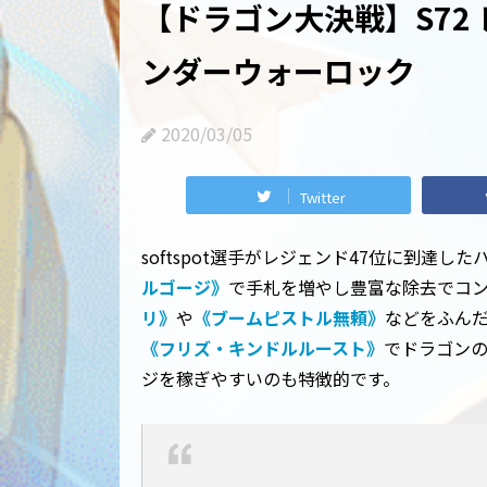
【ドラゴン大決戦】S72 レジ
ンダーウォーロック
2020/03/05
Twitter
softspot選手がレジェンド47位に到達
ルゴージ》
で手札を増やし豊富な除去でコ
リ》
や
《ブームピストル無頼》
などをふん
《フリズ・キンドルルースト》
でドラゴン
ジを稼ぎやすいのも特徴的です。