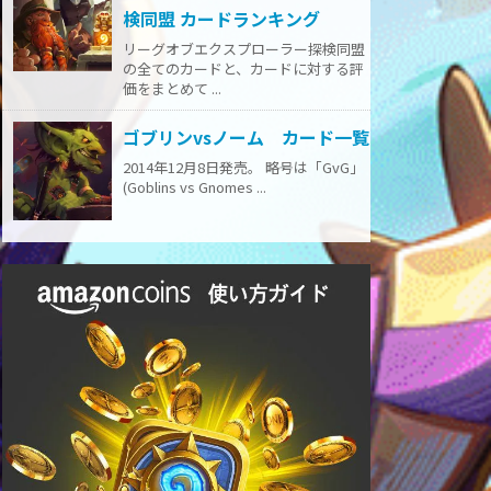
検同盟 カードランキング
リーグオブエクスプローラー探検同盟
の全てのカードと、カードに対する評
価をまとめて ...
ゴブリンvsノーム カード一覧
2014年12月8日発売。 略号は「GvG」
(Goblins vs Gnomes ...