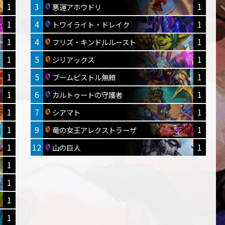
1
3
1
悪運アホウドリ
1
4
1
トワイライト・ドレイク
1
4
1
フリズ・キンドルルースト
1
5
1
ジリアックス
1
5
1
ブームピストル無頼
1
6
1
カルトゥートの守護者
1
7
1
シアマト
1
9
1
竜の女王アレクストラーザ
1
12
1
山の巨人
1
1
1
1