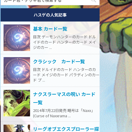
ハスゲの人気記事
基本 カード一覧
目次 デーモンハンターのカード ドル
イドのカード ハンターのカード メイ
ジのカー ...
クラシック カード一覧
目次 ドルイドのカード ハンターのカ
ード メイジのカード パラディンのカー
ド プ ...
ナクスラーマスの呪い カード
一覧
2014年7月22日発売 略号は「Naxx」
(Curse of Naxxrama ...
リーグオブエクスプローラー探