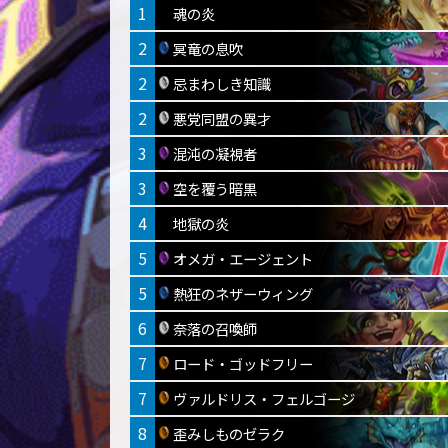
1
魂の炎
2
冥竜の息吹
2
忌まわしき知識
2
悪党同盟の異才
3
混沌の凝視者
3
空を覆う暗黒
4
地獄の炎
5
オメガ・エージェント
5
熱狂のネザーウィング
6
奈落の召喚師
7
ロード・ゴッドフリー
7
ヴァルドリス・フェルゴージ
8
歪みしものゼラク