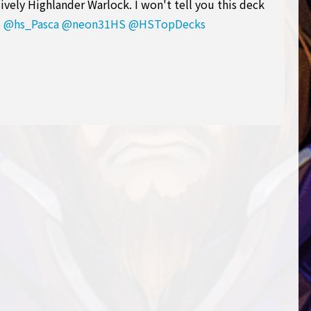
ively Highlander Warlock. I won't tell you this deck
S
@hs_Pasca
@neon31HS
@HSTopDecks