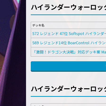
ハイランダーウォーロッ
デッキ名
S72 レジェンド 47位 Softspot ハイラ
S69 レジェンド14位 BoarControl ハ
「激闘！ドラゴン大決戦」対応デッキ案 Ma
ハイランダーウォーロッ