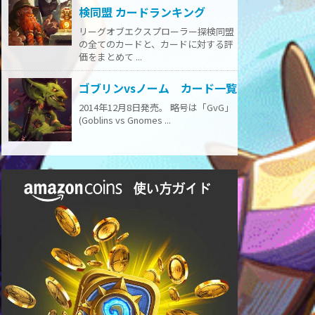
検同盟 カードランキング
リーグオブエクスプローラー探検同盟
の全てのカードと、カードに対する評
価をまとめて ...
ゴブリンvsノーム カード一覧
2014年12月8日発売。 略号は「GvG」
(Goblins vs Gnomes ...