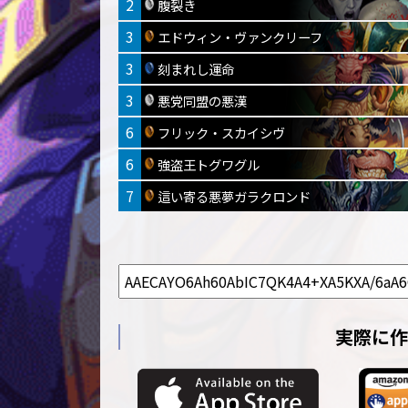
2
腹裂き
3
エドウィン・ヴァンクリーフ
3
刻まれし運命
3
悪党同盟の悪漢
6
フリック・スカイシヴ
6
強盗王トグワグル
7
這い寄る悪夢ガラクロンド
実際に作