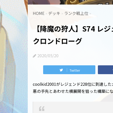
HOME
デッキ
ランク戦上位
>
>
>
【降魔の狩人】S74 レジェン
クロンドローグ
2020/05/20
Twitter
coolkid2001がレジェンド228位に到
悪の手先とあわせた横展開を狙った構築にな