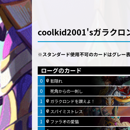
coolkid2001'sガラ
※スタンダード使用不可のカードはグレー
ローグのカード
0
影隠れ
0
死角からの一刺し
1
ガラクロンドを讃えよ！
1
スパイミストレス
1
ファラオの愛猫