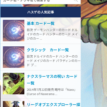
ハスゲの人気記事
基本 カード一覧
目次 デーモンハンターのカード ドル
イドのカード ハンターのカード メイ
ジのカー ...
クラシック カード一覧
目次 ドルイドのカード ハンターのカ
ード メイジのカード パラディンのカー
ド プ ...
ナクスラーマスの呪い カード
一覧
2014年7月22日発売 略号は「Naxx」
(Curse of Naxxrama ...
リーグオブエクスプローラー探