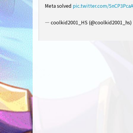
Meta solved
pic.twitter.com/5nCP3Pca
— coolkid2001_HS (@coolkid2001_hs)