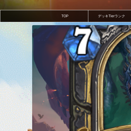
TOP
デッキTierランク