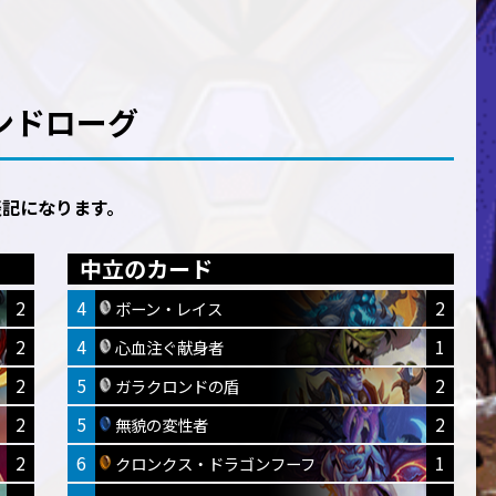
クロンドローグ
表記になります。
中立のカード
2
4
2
ボーン・レイス
2
4
1
心血注ぐ献身者
2
5
2
ガラクロンドの盾
2
5
2
無貌の変性者
2
6
1
クロンクス・ドラゴンフーフ