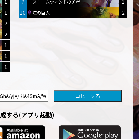
1
7
1
ストームウィンドの勇者
1
10
2
海の巨人
2
2
1
1
1
成する(アプリ起動)