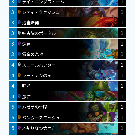
3
1
ライトニングストーム
3
1
レディ・ヴァッシュ
3
1
溶岩爆発
3
1
蛇寺院のポータル
3
1
遠見
3
1
雷竜の息吹
4
1
スコールハンター
4
1
ラー・デンの拳
4
1
呪術
4
1
激流
5
1
ハガサの計略
5
1
バンダースモッシュ
5
1
地割り穿つ大巨岩