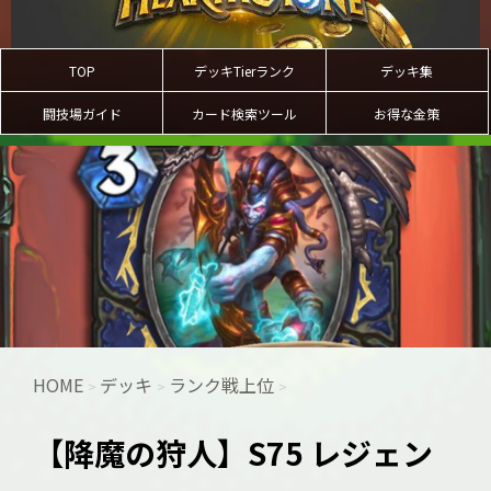
TOP
デッキTierランク
デッキ集
闘技場ガイド
カード検索ツール
お得な金策
HOME
デッキ
ランク戦上位
>
>
>
【降魔の狩人】S75 レジェン