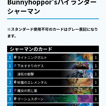
Bunnyhoppor'sハイランダー
シャーマン
※スタンダード使用不可のカードはグレー表記になり
ます。
シャーマンのカード
1
1
ライトニングボルト
1
1
下水すすりのゲス
1
1
凍気の衝撃
2
1
砂嵐のエレメンタル
2
1
魔女の煎じ薬
3
1
マーシュスポーン