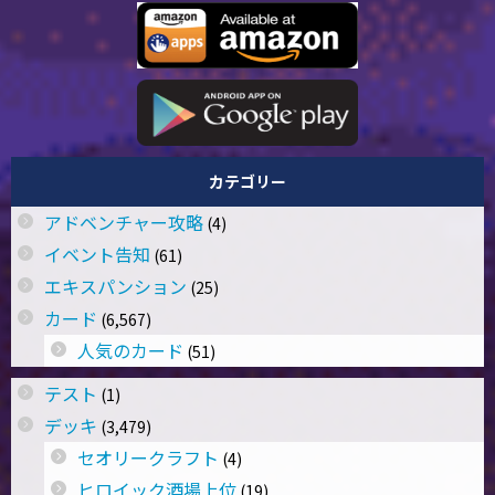
カテゴリー
アドベンチャー攻略
(4)
イベント告知
(61)
エキスパンション
(25)
カード
(6,567)
人気のカード
(51)
テスト
(1)
デッキ
(3,479)
セオリークラフト
(4)
ヒロイック酒場上位
(19)