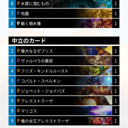
6
1
水底に潜むもの
7
1
地震
8
1
動く噴水像
中立のカード
2
1
偉大なるゼフリス
3
1
ヴァルペラの悪党
4
1
フリズ・キンドルルースト
5
1
コバルト・スペルキン
8
1
ジェペット・ジョイバズ
9
1
アレクストラーザ
9
1
マリゴス
9
1
竜の女王アレクストラーザ