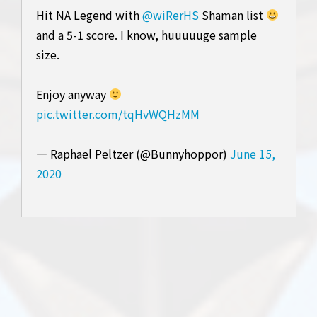
Hit NA Legend with
@wiRerHS
Shaman list
and a 5-1 score. I know, huuuuuge sample
size.
Enjoy anyway
pic.twitter.com/tqHvWQHzMM
— Raphael Peltzer (@Bunnyhoppor)
June 15,
2020