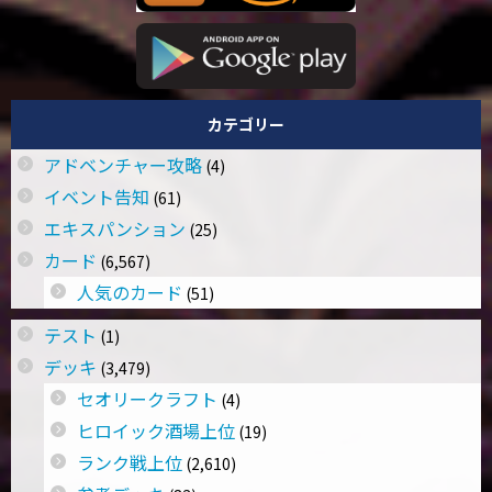
カテゴリー
アドベンチャー攻略
(4)
イベント告知
(61)
エキスパンション
(25)
カード
(6,567)
人気のカード
(51)
テスト
(1)
デッキ
(3,479)
セオリークラフト
(4)
ヒロイック酒場上位
(19)
ランク戦上位
(2,610)