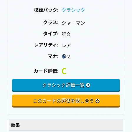
収録パック:
クラシック
クラス:
シャーマン
タイプ:
呪文
レアリティ:
レア
マナ:
2
C
カード評価:
クラシック評価一覧
このカードの評価を話し合う
効果