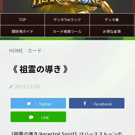
TOP
デッキTierランク
デッキ集
闘技場ガイド
カード検索ツール
お得な金策
HOME
カード
>
>
《 祖霊の導き 》
2015/12/30
Twitter
Facebook
LINE
《祖霊の導き/Ancestral Spirit》はハースストーンの