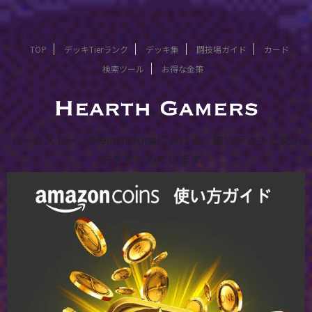
TOP
デッキTierランク
デッキ集
闘技場ガイド
カード
検索ツール
お得な金策
ハースストーン/Hearthstoneにおける、強いデッキと使い
方をまとめています。