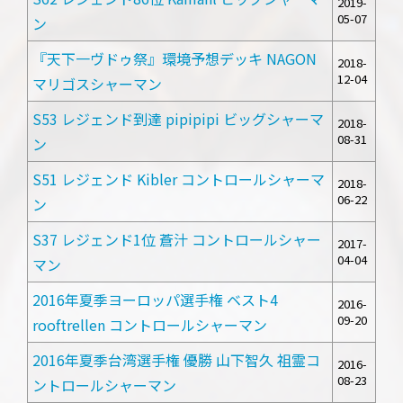
2019-
05-07
ン
『天下一ヴドゥ祭』環境予想デッキ NAGON
2018-
12-04
マリゴスシャーマン
S53 レジェンド到達 pipipipi ビッグシャーマ
2018-
08-31
ン
S51 レジェンド Kibler コントロールシャーマ
2018-
06-22
ン
S37 レジェンド1位 蒼汁 コントロールシャー
2017-
04-04
マン
2016年夏季ヨーロッパ選手権 ベスト4
2016-
09-20
rooftrellen コントロールシャーマン
2016年夏季台湾選手権 優勝 山下智久 祖霊コ
2016-
08-23
ントロールシャーマン