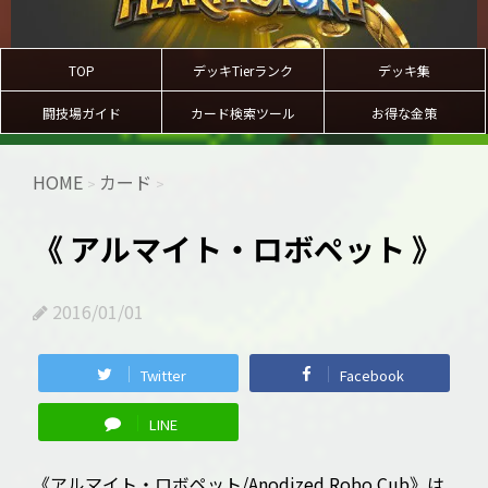
TOP
デッキTierランク
デッキ集
闘技場ガイド
カード検索ツール
お得な金策
HOME
カード
>
>
《 アルマイト・ロボペット 》
2016/01/01
Twitter
Facebook
LINE
《アルマイト・ロボペット/Anodized Robo Cub》は