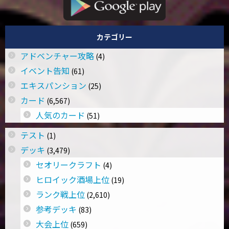
カテゴリー
アドベンチャー攻略
(4)
イベント告知
(61)
エキスパンション
(25)
カード
(6,567)
人気のカード
(51)
テスト
(1)
デッキ
(3,479)
セオリークラフト
(4)
ヒロイック酒場上位
(19)
ランク戦上位
(2,610)
参考デッキ
(83)
大会上位
(659)