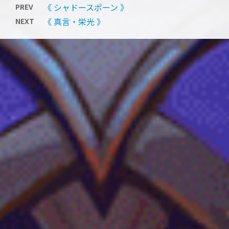
《 シャドースポーン 》
PREV
《 真言・栄光 》
NEXT