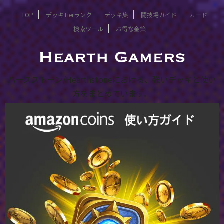
TOP
デッキTierランク
デッキ集
闘技場ガイド
カード
検索ツール
お得な金策
ハースストーン/Hearthstoneにおける、強いデッキと使い
方をまとめています。