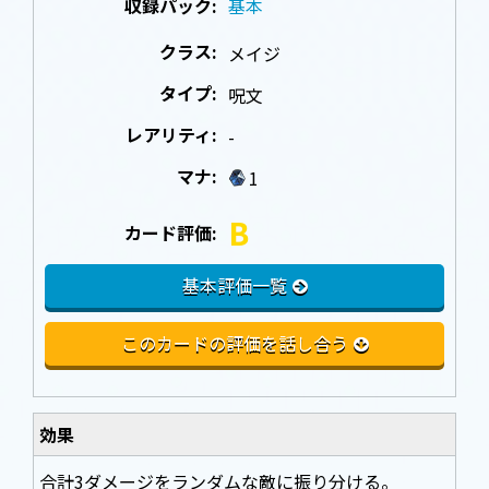
収録パック:
基本
クラス:
メイジ
タイプ:
呪文
レアリティ:
-
マナ:
1
B
カード評価:
基本評価一覧
このカードの評価を話し合う
効果
合計3ダメージをランダムな敵に振り分ける。