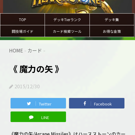
TOP
デッキTierランク
デッキ集
闘技場ガイド
カード検索ツール
お得な金策
HOME
カード
>
>
《 魔力の矢 》
2015/12/30
Twitter
Facebook
LINE
《魔力の矢/Arcane Missiles》はハースストーンのカー