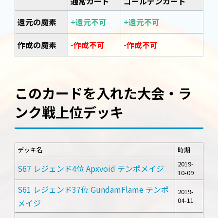
通常カード
ゴールデンカード
還元の魔素
+還元不可
+還元不可
作成の魔素
-作成不可
-作成不可
このカードを入れた大会・ラ
ンク戦上位デッキ
デッキ名
時期
2019-
S67 レジェンド4位 Apxvoid テンポメイジ
10-09
S61 レジェンド37位 GundamFlame テンポ
2019-
04-11
メイジ