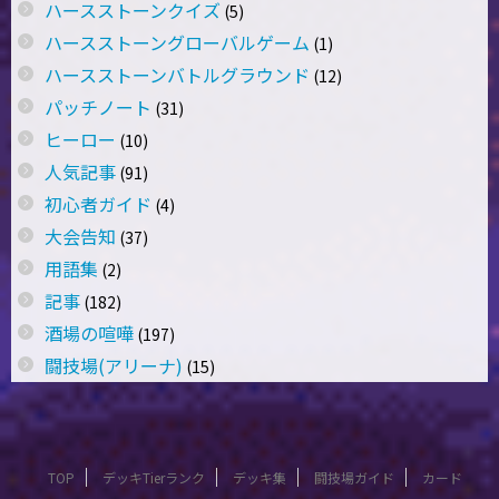
ハースストーンクイズ
(5)
ハースストーングローバルゲーム
(1)
ハースストーンバトルグラウンド
(12)
パッチノート
(31)
ヒーロー
(10)
人気記事
(91)
初心者ガイド
(4)
大会告知
(37)
用語集
(2)
記事
(182)
酒場の喧嘩
(197)
闘技場(アリーナ)
(15)
TOP
デッキTierランク
デッキ集
闘技場ガイド
カード