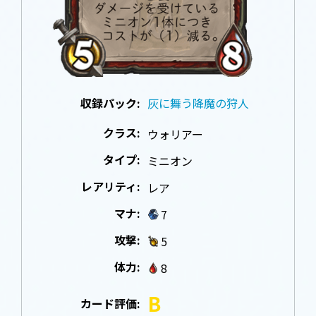
収録パック:
灰に舞う降魔の狩人
クラス:
ウォリアー
タイプ:
ミニオン
レアリティ:
レア
マナ:
7
攻撃:
5
体力:
8
B
カード評価: