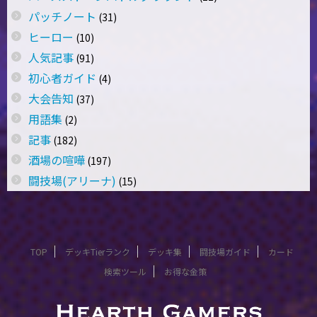
パッチノート
(31)
ヒーロー
(10)
人気記事
(91)
初心者ガイド
(4)
大会告知
(37)
用語集
(2)
記事
(182)
酒場の喧嘩
(197)
闘技場(アリーナ)
(15)
TOP
デッキTierランク
デッキ集
闘技場ガイド
カード
検索ツール
お得な金策