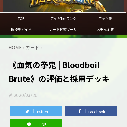
TOP
デッキTierランク
デッキ集
闘技場ガイド
カード検索ツール
お得な金策
HOME
カード
>
>
《血気の拳鬼 | Bloodboil
Brute》の評価と採用デッキ
2020/03/26
Twitter
Facebook
LINE