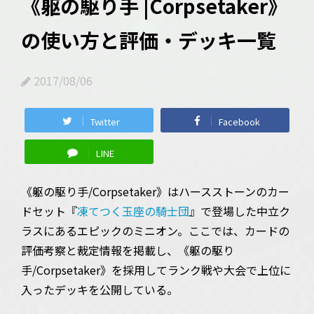
《躯の駆り手 |Corpsetaker》
の使い方と評価・デッキ一覧
2017/08/06
Twitter
Facebook
LINE
《躯の駆り手/Corpsetaker》はハースストーンのカー
ドセット『
凍てつく玉座の騎士団
』で登場した中立ク
ラスにあるエピックのミニオン。ここでは、カードの
評価考察と裁定情報を掲載し、《躯の駆り
手/Corpsetaker》を採用してランク戦や大会で上位に
入ったデッキを公開している。