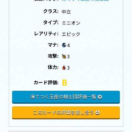
クラス:
中立
タイプ:
ミニオン
レアリティ:
エピック
マナ:
4
攻撃:
3
体力:
3
B
カード評価:
凍てつく玉座の騎士団評価一覧
このカードの評価を話し合う