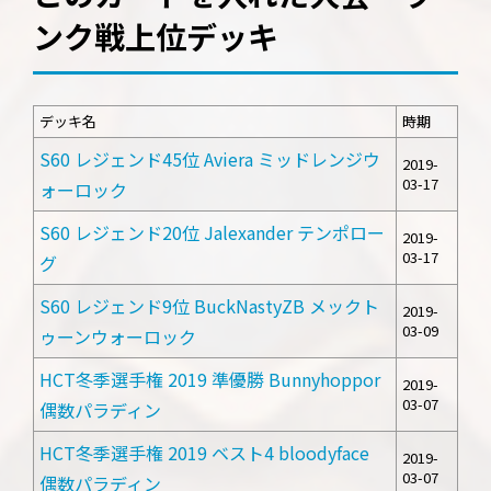
ンク戦上位デッキ
デッキ名
時期
S60 レジェンド45位 Aviera ミッドレンジウ
2019-
03-17
ォーロック
S60 レジェンド20位 Jalexander テンポロー
2019-
03-17
グ
S60 レジェンド9位 BuckNastyZB メックト
2019-
03-09
ゥーンウォーロック
HCT冬季選手権 2019 準優勝 Bunnyhoppor
2019-
03-07
偶数パラディン
HCT冬季選手権 2019 ベスト4 bloodyface
2019-
03-07
偶数パラディン