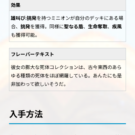
効果
雄叫び:
挑発
を持つミニオンが自分のデッキにある場
合、
挑発
を獲得。同様に
聖なる盾
、
生命奪取
、
疾風
も獲得可能。
フレーバーテキスト
彼女の膨大な死体コレクションは、古今東西のあら
ゆる種類の死体をほぼ網羅している。あんたにも是
非加わって欲しいそうだ。
入手方法