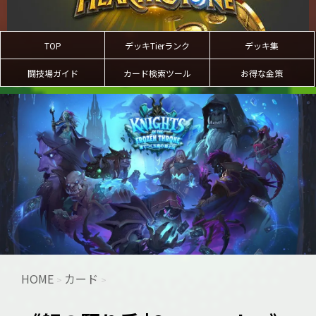
TOP
デッキTierランク
デッキ集
闘技場ガイド
カード検索ツール
お得な金策
HOME
カード
>
>