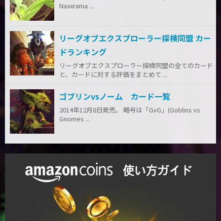
Naxxrama ...
リーグオブエクスプローラー探検同盟 カー
ドランキング
リーグオブエクスプローラー探検同盟の全てのカード
と、カードに対する評価をまとめて ...
ゴブリンvsノーム カード一覧
2014年12月8日発売。 略号は「GvG」(Goblins vs
Gnomes ...