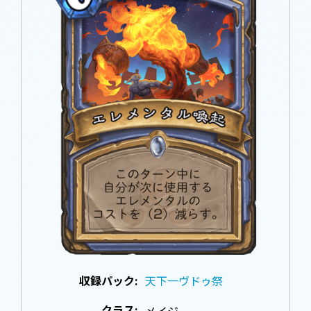
収録パック:
天下一ヴドゥ祭
クラス:
メイジ