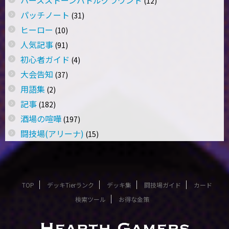
(12)
パッチノート
(31)
ヒーロー
(10)
人気記事
(91)
初心者ガイド
(4)
大会告知
(37)
用語集
(2)
記事
(182)
酒場の喧嘩
(197)
闘技場(アリーナ)
(15)
TOP
デッキTierランク
デッキ集
闘技場ガイド
カード
検索ツール
お得な金策