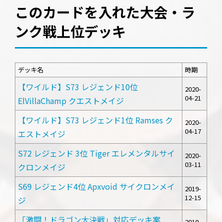
このカードを入れた大会・ラ
ンク戦上位デッキ
デッキ名
時期
【ワイルド】S73 レジェンド10位
2020-
04-21
ElVillaChamp クエストメイジ
【ワイルド】S73 レジェンド1位 Ramses ク
2020-
04-17
エストメイジ
S72 レジェンド 3位 Tiger エレメンタルサイ
2020-
03-11
クロンメイジ
S69 レジェンド4位 Apxvoid サイクロンメイ
2019-
12-15
ジ
「激闘！ドラゴン大決戦」対応デッキ案
2019-