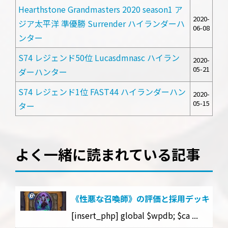
Hearthstone Grandmasters 2020 season1 ア
2020-
ジア太平洋 準優勝 Surrender ハイランダーハ
06-08
ンター
S74 レジェンド50位 Lucasdmnasc ハイラン
2020-
05-21
ダーハンター
S74 レジェンド1位 FAST44 ハイランダーハン
2020-
05-15
ター
よく一緒に読まれている記事
《性悪な召喚師》の評価と採用デッキ
[insert_php] global $wpdb; $ca ...