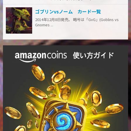
ゴブリンvsノーム カード一覧
2014年12月8日発売。 略号は「GvG」(Goblins vs
Gnomes ...