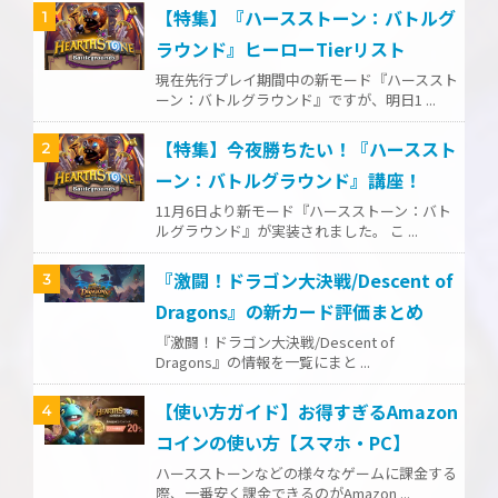
【特集】『ハースストーン：バトルグ
1
ラウンド』ヒーローTierリスト
現在先行プレイ期間中の新モード『ハーススト
ーン：バトルグラウンド』ですが、明日1 ...
【特集】今夜勝ちたい！『ハーススト
2
ーン：バトルグラウンド』講座！
11月6日より新モード『ハースストーン：バト
ルグラウンド』が実装されました。 こ ...
『激闘！ドラゴン大決戦/Descent of
3
Dragons』の新カード評価まとめ
『激闘！ドラゴン大決戦/Descent of
Dragons』の情報を一覧にまと ...
【使い方ガイド】お得すぎるAmazon
4
コインの使い方【スマホ・PC】
ハースストーンなどの様々なゲームに課金する
際、一番安く課金できるのがAmazon ...