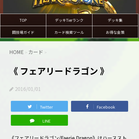
TOP
デッキTierランク
デッキ集
闘技場ガイド
カード検索ツール
お得な金策
HOME
カード
>
>
《 フェアリードラゴン 》
2016/01/01
Twitter
Facebook
LINE
《フェアリードラゴン/Faerie Dragon》はハーススト