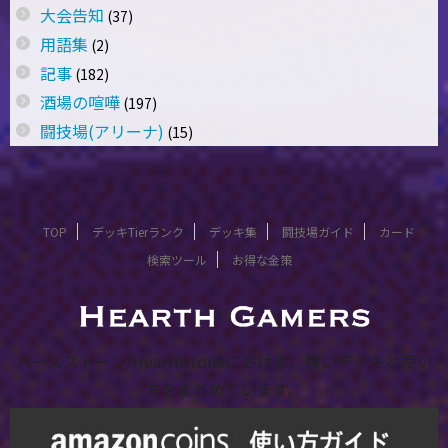
大会告知
(37)
用語集
(2)
記事
(182)
酒場の喧嘩
(197)
闘技場(アリーナ)
(15)
TOP
デッキTierランク
デッキ集
闘技場ガイド
カード
検索ツール
お得な金策
ハースストーン/Hearthstoneにおける、強いデッキと使い
方をまとめています。