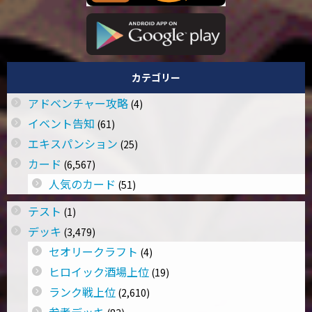
カテゴリー
アドベンチャー攻略
(4)
イベント告知
(61)
エキスパンション
(25)
カード
(6,567)
人気のカード
(51)
テスト
(1)
デッキ
(3,479)
セオリークラフト
(4)
ヒロイック酒場上位
(19)
ランク戦上位
(2,610)
参考デッキ