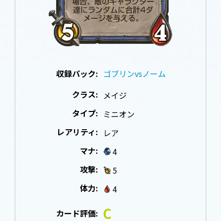
収録パック:
ゴブリンvsノーム
クラス:
メイジ
タイプ:
ミニオン
レアリティ:
レア
マナ:
4
攻撃:
5
体力:
4
C
カード評価: