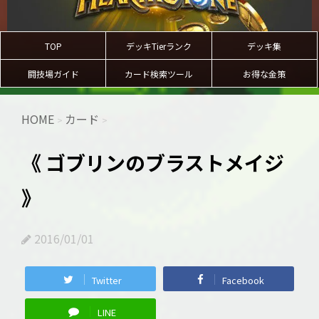
TOP
デッキTierランク
デッキ集
闘技場ガイド
カード検索ツール
お得な金策
HOME
カード
>
>
《 ゴブリンのブラストメイジ
》
2016/01/01
Twitter
Facebook
LINE