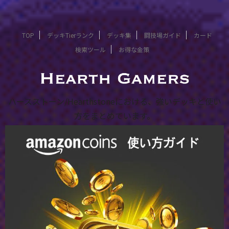
TOP
デッキTierランク
デッキ集
闘技場ガイド
カード
検索ツール
お得な金策
ハースストーン/Hearthstoneにおける、強いデッキと使い
方をまとめています。