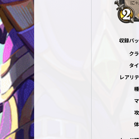
収録パッ
クラ
タイ
レアリテ
種
マ
攻
体