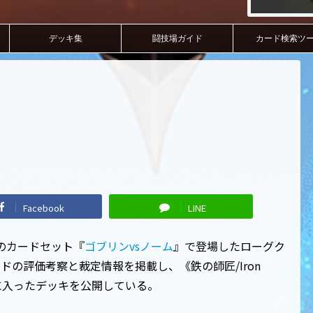
デッキ集
闘技場ガイド
カード検索ツ
Facebook
LINE
ーンのカードセット『
ゴブリンvsノーム
』で登場したローグク
の評価考察と裁定情報を掲載し、《鉄の師匠/Iron
位に入ったデッキを公開している。