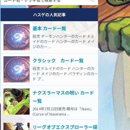
ハスゲの人気記事
基本 カード一覧
目次 デーモンハンターのカード ドル
イドのカード ハンターのカード メイ
ジのカー ...
クラシック カード一覧
目次 ドルイドのカード ハンターのカ
ード メイジのカード パラディンのカー
ド プ ...
ナクスラーマスの呪い カード
一覧
2014年7月22日発売 略号は「Naxx」
(Curse of Naxxrama ...
リーグオブエクスプローラー探