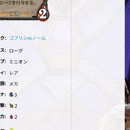
ク:
ゴブリンvsノーム
ス:
ローグ
プ:
ミニオン
ィ:
レア
族:
メカ
ナ:
3
撃:
2
力:
2