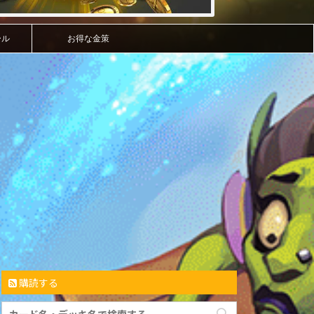
ール
お得な金策
購読する