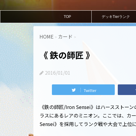
TOP
デッキTierランク
HOME
カード
>
>
《 鉄の師匠 》
2016/01/01
Twitter
《鉄の師匠/Iron Sensei》はハーススト
ラスにあるレアのミニオン。ここでは、カード
Sensei》を採用してランク戦や大会で上