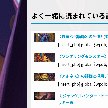
よく一緒に読まれている
《性悪な召喚師》の評価と採
[insert_php] global $wpdb; $
《ワンダリングモンスター》
[insert_php] global $wpdb; $
《アルネス》の評価と採用デ
[insert_php] global $wpdb; $
《 ジャングルハンター・ヒーメット
ッキ一覧