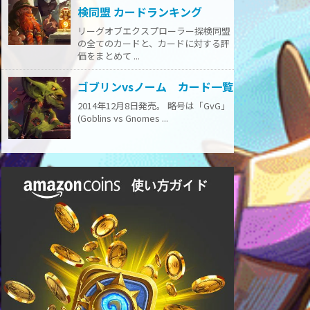
検同盟 カードランキング
リーグオブエクスプローラー探検同盟
の全てのカードと、カードに対する評
価をまとめて ...
ゴブリンvsノーム カード一覧
2014年12月8日発売。 略号は「GvG」
(Goblins vs Gnomes ...