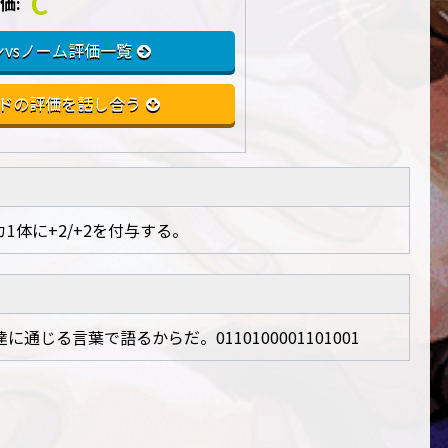
C
価:
vsノーム評価一覧
ドの評価を話し合う
体に+2/+2を付与する。
じる言葉で語るからだ。0110100001101001