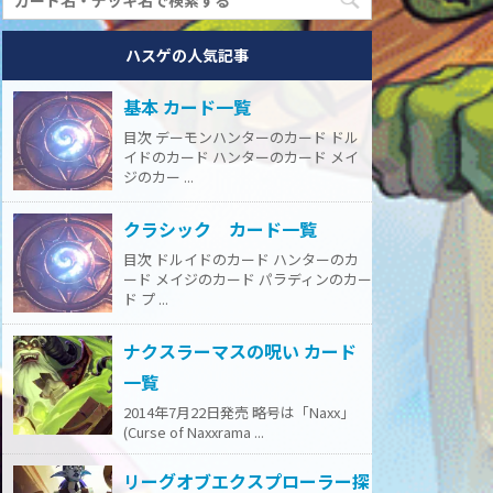
ハスゲの人気記事
基本 カード一覧
目次 デーモンハンターのカード ドル
イドのカード ハンターのカード メイ
ジのカー ...
クラシック カード一覧
目次 ドルイドのカード ハンターのカ
ード メイジのカード パラディンのカー
ド プ ...
ナクスラーマスの呪い カード
一覧
2014年7月22日発売 略号は「Naxx」
(Curse of Naxxrama ...
リーグオブエクスプローラー探