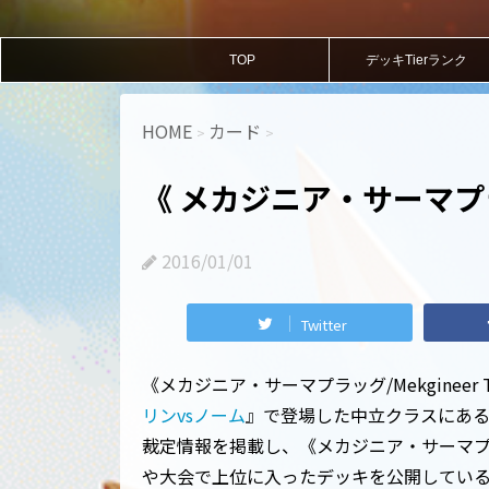
TOP
デッキTierランク
HOME
カード
>
>
《 メカジニア・サーマプ
2016/01/01
Twitter
《メカジニア・サーマプラッグ/Mekgineer
リンvsノーム
』で登場した中立クラスにあ
裁定情報を掲載し、《メカジニア・サーマプラッグ/
や大会で上位に入ったデッキを公開してい