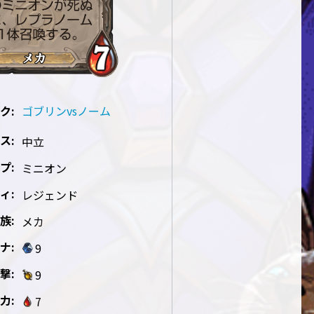
ク:
ゴブリンvsノーム
ス:
中立
プ:
ミニオン
ィ:
レジェンド
族:
メカ
ナ:
9
撃:
9
力:
7