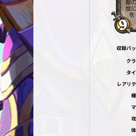
収録パッ
クラ
タイ
レアリテ
種
マ
攻
体