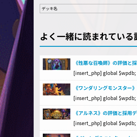
デッキ名
よく一緒に読まれている
《性悪な召喚師》の評価と採
[insert_php] global $wpdb; $
《ワンダリングモンスター》
[insert_php] global $wpdb; $
《アルネス》の評価と採用デ
[insert_php] global $wpdb; $