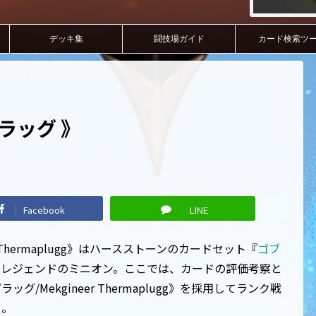
デッキ集
闘技場ガイド
カード検索ツ
ラッグ 》
Facebook
LINE
 Thermaplugg》はハースストーンのカードセット『
ゴブ
るレジェンドのミニオン。ここでは、カードの評価考察と
Mekgineer Thermaplugg》を採用してランク戦
る。