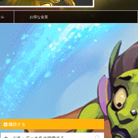
ール
お得な金策
購読する