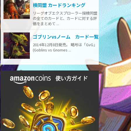
検同盟 カードランキング
リーグオブエクスプローラー探検同盟
の全てのカードと、カードに対する評
価をまとめて ...
ゴブリンvsノーム カード一覧
2014年12月8日発売。 略号は「GvG」
(Goblins vs Gnomes ...