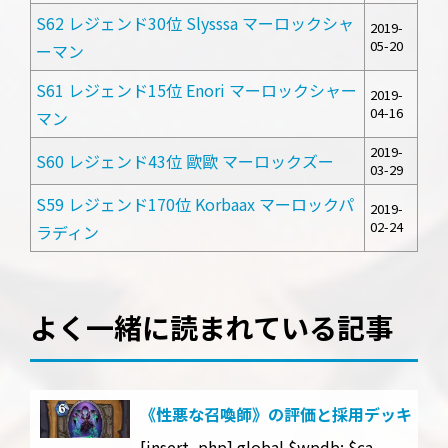
S62 レジェンド30位 Slysssa マーロックシャ
2019-
05-20
ーマン
S61 レジェンド15位 Enori マーロックシャー
2019-
04-16
マン
2019-
S60 レジェンド43位 歐歐 マーロックズー
03-29
S59 レジェンド170位 Korbaax マーロックパ
2019-
02-24
ラディン
よく一緒に読まれている記事
《性悪な召喚師》の評価と採用デッキ
[insert_php] global $wpdb; $ca ...