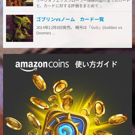
リーグオブエクスプローラー探検同盟の全てのカード
と、カードに対する評価をまとめて ...
ゴブリンvsノーム カード一覧
2014年12月8日発売。 略号は「GvG」(Goblins vs
Gnomes ...