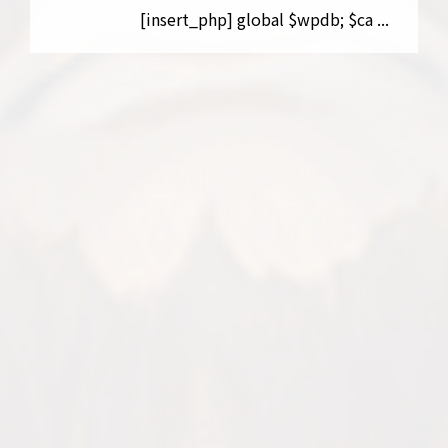
[insert_php] global $wpdb; $ca ...