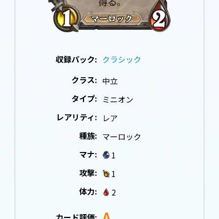
収録パック:
クラシック
クラス:
中立
タイプ:
ミニオン
レアリティ:
レア
種族:
マーロック
マナ:
1
攻撃:
1
体力:
2
A
カード評価: