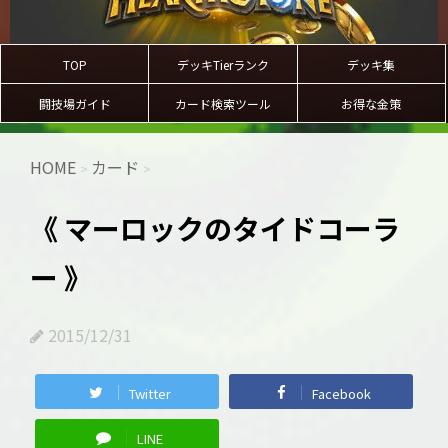
TOP
デッキTierランク
デッキ集
闘技場ガイド
カード検索ツール
お得な金策
HOME
カード
>
>
《 マーロックのタイドコーラ
ー 》
2015/12/31
Twitter
Facebook
LINE