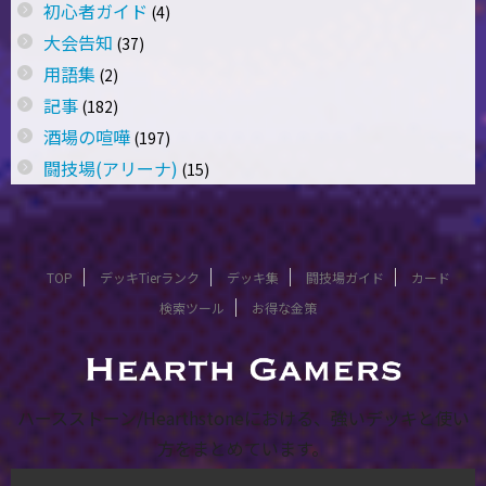
初心者ガイド
(4)
大会告知
(37)
用語集
(2)
記事
(182)
酒場の喧嘩
(197)
闘技場(アリーナ)
(15)
TOP
デッキTierランク
デッキ集
闘技場ガイド
カード
検索ツール
お得な金策
ハースストーン/Hearthstoneにおける、強いデッキと使い
方をまとめています。