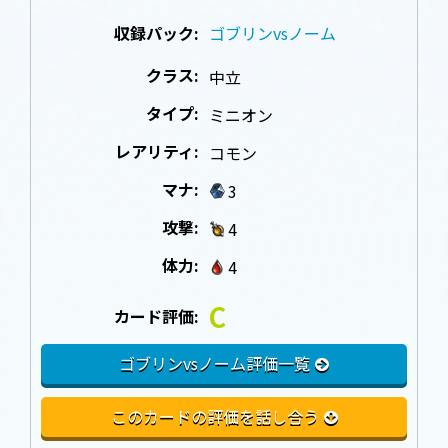
収録パック:
ゴブリンvsノーム
クラス:
中立
タイプ:
ミニオン
レアリティ:
コモン
マナ:
3
攻撃:
4
体力:
4
C
カード評価:
ゴブリンvsノーム評価一覧
このカードの評価を話し合う