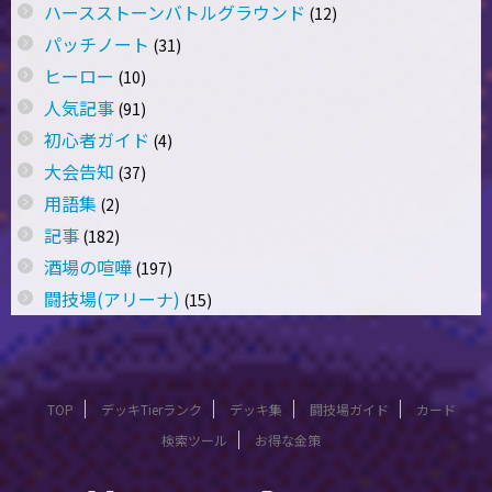
ハースストーンバトルグラウンド
(12)
パッチノート
(31)
ヒーロー
(10)
人気記事
(91)
初心者ガイド
(4)
大会告知
(37)
用語集
(2)
記事
(182)
酒場の喧嘩
(197)
闘技場(アリーナ)
(15)
TOP
デッキTierランク
デッキ集
闘技場ガイド
カード
検索ツール
お得な金策