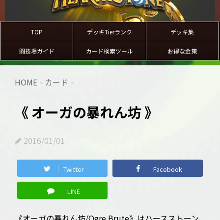
TOP
デッキTierランク
デッキ集
闘技場ガイド
カード検索ツール
お得な金策
HOME
カード
>
>
《 オーガの暴れん坊 》
2016/01/01
Twitter
Facebook
LINE
《オーガの暴れん坊/Ogre Brute》はハースストーン