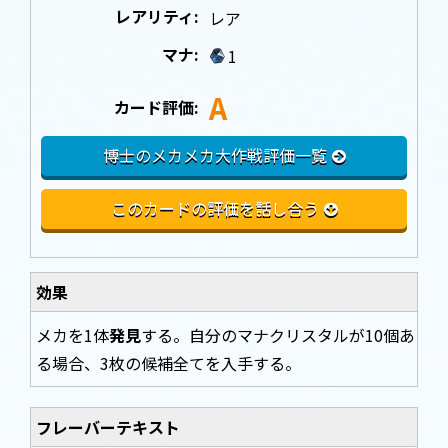
レアリティ:
レア
マナ:
1
A
カード評価:
博士のメカメカ大作戦評価一覧
このカードの評価を話し合う
効果
メカを1体
発見
する。自分のマナクリスタルが10個あ
る場合、3枚の候補全てを入手する。
フレーバーテキスト