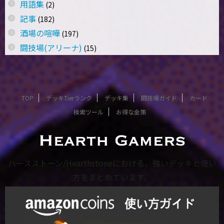
用語集
(2)
記事
(182)
酒場の喧嘩
(197)
闘技場(アリーナ)
(15)
TOP
デッキTierランク
デッキ集
闘技場ガイド
カード
検索ツール
お得な金策
ハースストーン/Hearthstoneにおける、強いデッキと使い
方をまとめています。