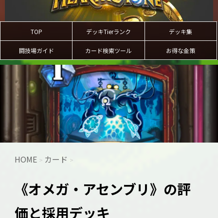
TOP
デッキTierランク
デッキ集
闘技場ガイド
カード検索ツール
お得な金策
HOME
カード
>
>
《オメガ・アセンブリ》の評
価と採用デッキ