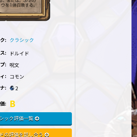
ク:
クラシック
ス:
ドルイド
プ:
呪文
ィ:
コモン
ナ:
2
B
価:
シック評価一覧
ドの評価を話し合う