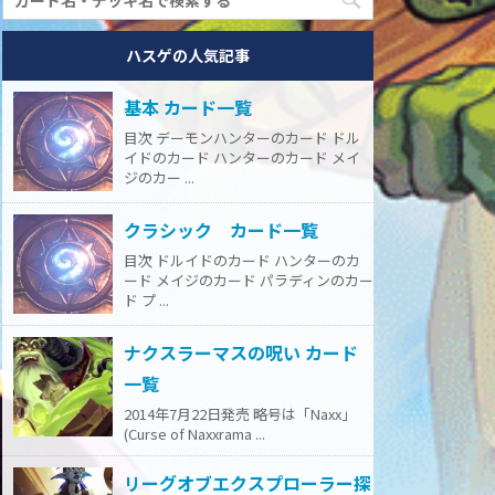
ハスゲの人気記事
基本 カード一覧
目次 デーモンハンターのカード ドル
イドのカード ハンターのカード メイ
ジのカー ...
クラシック カード一覧
目次 ドルイドのカード ハンターのカ
ード メイジのカード パラディンのカー
ド プ ...
ナクスラーマスの呪い カード
一覧
2014年7月22日発売 略号は「Naxx」
(Curse of Naxxrama ...
リーグオブエクスプローラー探