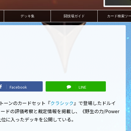
デッキ集
闘技場ガイド
カード検索ツ
Facebook
LINE
ハースストーンのカードセット『
クラシック
』で登場したドルイ
ドの評価考察と裁定情報を掲載し、《野生の力/Power
会で上位に入ったデッキを公開している。