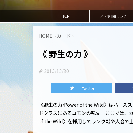
TOP
デッキTierランク
HOME
カード
>
>
《 野生の力 》
2015/12/30
Twitter
《野生の力/Power of the Wild》は
ドクラスにあるコモンの呪文。ここでは、カー
of the Wild》を採用してランク戦や大