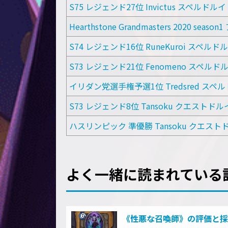
S75 レジェンド27位 Invictus スペルドル
Hearthstone Grandmasters 2020 s
S74 レジェンド16位 RuneKuroi スペルド
S73 レジェンド21位 Fenomeno スペルド
イリダン党選手権予選1位 Tredsred スペ
S73 レジェンド8位 Tansoku クエストドル
ハスリンピック 準優勝 Tansoku クエスト
よく一緒に読まれている
《性悪な召喚師》の評価と採