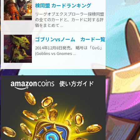
検同盟 カードランキング
リーグオブエクスプローラー探検同盟
の全てのカードと、カードに対する評
価をまとめて ...
ゴブリンvsノーム カード一覧
2014年12月8日発売。 略号は「GvG」
(Goblins vs Gnomes ...