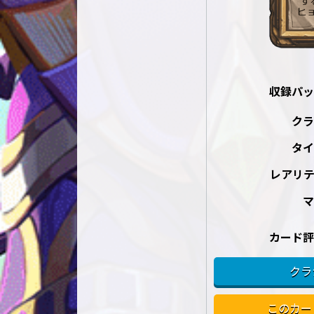
収録パッ
クラ
タイ
レアリテ
マ
カード評
クラ
このカー