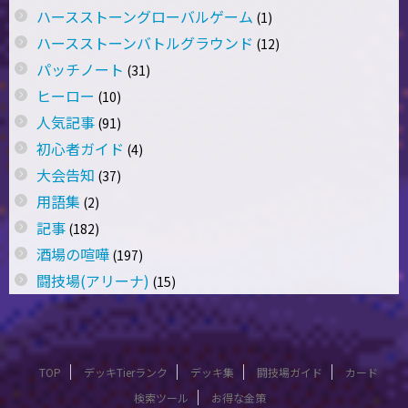
ハースストーングローバルゲーム
(1)
ハースストーンバトルグラウンド
(12)
パッチノート
(31)
ヒーロー
(10)
人気記事
(91)
初心者ガイド
(4)
大会告知
(37)
用語集
(2)
記事
(182)
酒場の喧嘩
(197)
闘技場(アリーナ)
(15)
TOP
デッキTierランク
デッキ集
闘技場ガイド
カード
検索ツール
お得な金策