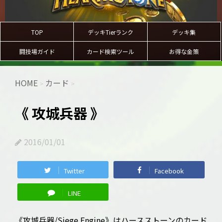
TOP
デッキTierランク
デッキ集
闘技場ガイド
カード検索ツール
お得な金策
HOME
カード
>
>
《 攻城兵器 》
2016/01/01
Twitter
Facebook
LINE
《攻城兵器/Siege Engine》はハースストーンのカード