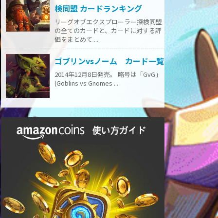
検同盟 カードランキング
リーグオブエクスプローラー探検同盟
の全てのカードと、カードに対する評
価をまとめて ...
ゴブリンvsノーム カード一覧
2014年12月8日発売。 略号は「GvG」
(Goblins vs Gnomes ...