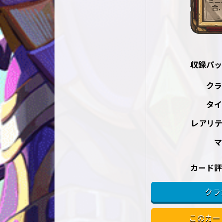
収録パッ
クラ
タイ
レアリテ
マ
カード評
クラ
このカー