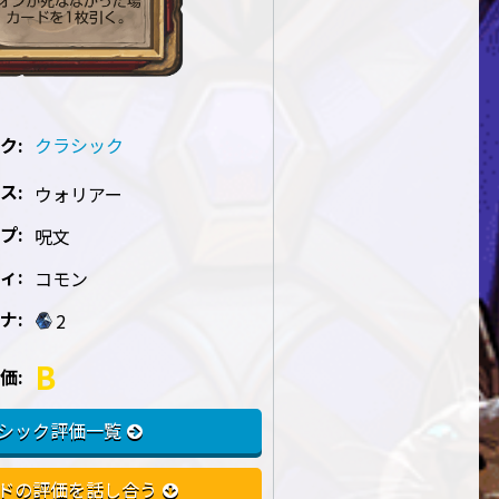
ク:
クラシック
ス:
ウォリアー
プ:
呪文
ィ:
コモン
ナ:
2
B
価:
シック評価一覧
ドの評価を話し合う