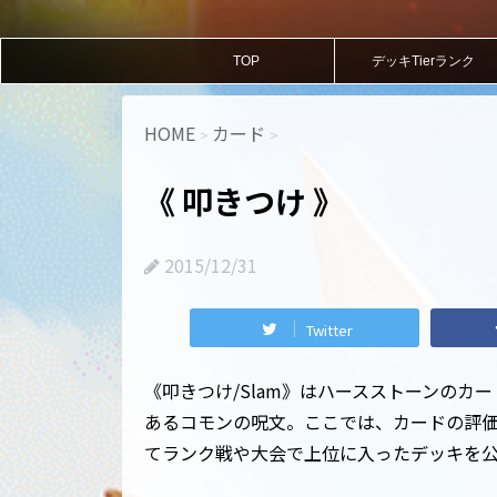
TOP
デッキTierランク
HOME
カード
>
>
《 叩きつけ 》
2015/12/31
Twitter
《叩きつけ/Slam》はハースストーンのカ
あるコモンの呪文。ここでは、カードの評価
てランク戦や大会で上位に入ったデッキを