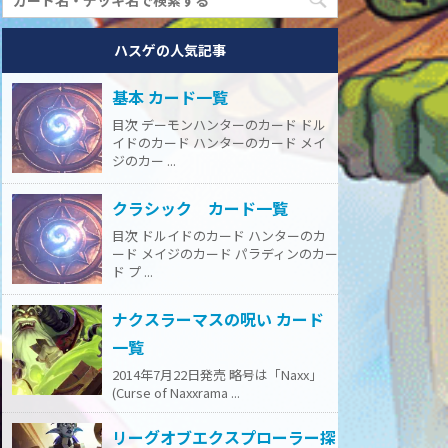
ハスゲの人気記事
基本 カード一覧
目次 デーモンハンターのカード ドル
イドのカード ハンターのカード メイ
ジのカー ...
クラシック カード一覧
目次 ドルイドのカード ハンターのカ
ード メイジのカード パラディンのカー
ド プ ...
ナクスラーマスの呪い カード
一覧
2014年7月22日発売 略号は「Naxx」
(Curse of Naxxrama ...
リーグオブエクスプローラー探