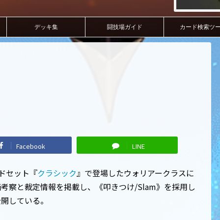
デッキ集
闘技場ガイド
カード検索ツ
Facebook
LINE
ードセット『
クラシック
』で登場したウォリアークラスに
考察と裁定情報を掲載し、《叩きつけ/Slam》を採用し
公開している。