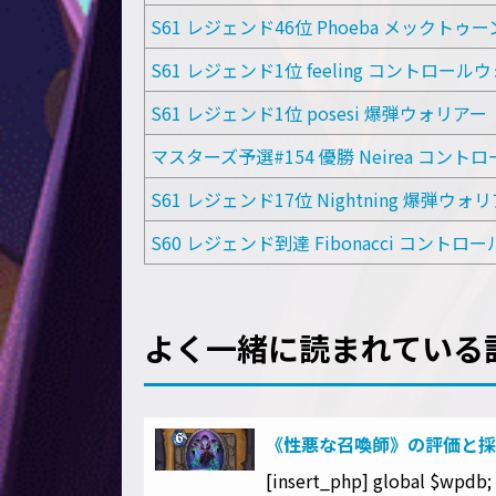
S61 レジェンド46位 Phoeba メックト
S61 レジェンド1位 feeling コントロール
S61 レジェンド1位 posesi 爆弾ウォリアー
マスターズ予選#154 優勝 Neirea コン
S61 レジェンド17位 Nightning 爆弾ウォ
S60 レジェンド到達 Fibonacci コント
よく一緒に読まれている
《性悪な召喚師》の評価と採
[insert_php] global $wpdb; $