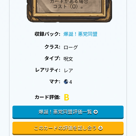
収録パック:
爆誕！悪党同盟
クラス:
ローグ
タイプ:
呪文
レアリティ:
レア
マナ:
4
B
カード評価:
爆誕！悪党同盟評価一覧
このカードの評価を話し合う