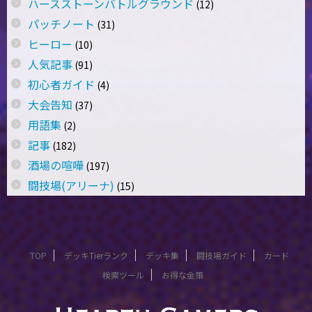
ハースストーンバトルグラウンド
(12)
パッチノート
(31)
ヒーロー
(10)
人気記事
(91)
初心者ガイド
(4)
大会告知
(37)
用語集
(2)
記事
(182)
酒場の喧嘩
(197)
闘技場(アリーナ)
(15)
TOP
デッキTierランク
デッキ集
闘技場ガイド
カード
検索ツール
お得な金策