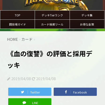
TOP
デッキTierランク
デッキ集
闘技場ガイド
カード検索ツール
お得な金策
HOME
カード
>
>
《血の復讐》の評価と採用デ
ッキ
2019/04/08
2019/04/08
Twitter
Facebook
LINE