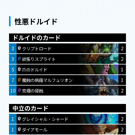
性悪ドルイド
ドルイドのカード
3
2
クリプトロード
3
2
欲張りスプライト
5
1
爪のドルイド
7
1
魔蝕の病霜マルフュリオン
10
2
究極の侵蝕
中立のカード
1
2
グレイシャル・シャード
1
2
ダイアモール