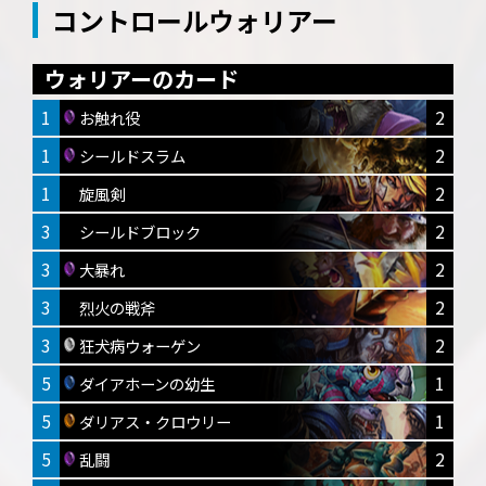
コントロールウォリアー
ウォリアーのカード
1
2
お触れ役
1
2
シールドスラム
1
2
旋風剣
3
2
シールドブロック
3
2
大暴れ
3
2
烈火の戦斧
3
2
狂犬病ウォーゲン
5
1
ダイアホーンの幼生
5
1
ダリアス・クロウリー
5
2
乱闘