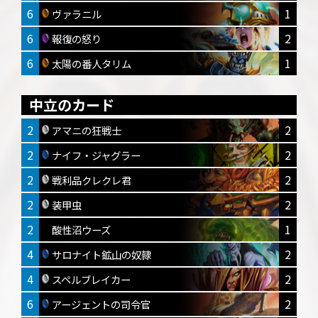
6
1
ヴァラニル
6
2
報復の怒り
6
1
太陽の番人タリム
中立のカード
2
2
アマニの狂戦士
2
2
ナイフ・ジャグラー
2
2
戦利品クレクレ君
2
2
装甲虫
2
1
酸性沼ウーズ
4
2
サロナイト鉱山の奴隷
4
2
スペルブレイカー
6
2
アージェントの司令官