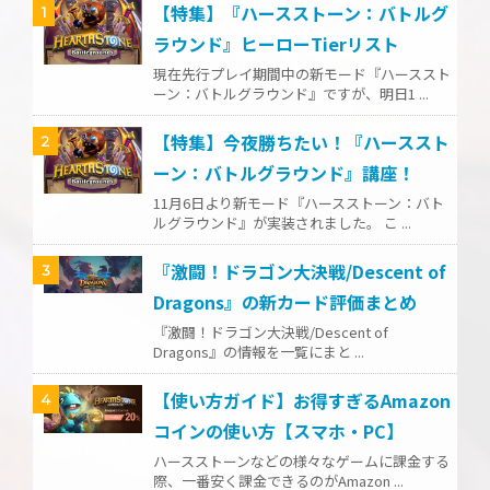
【特集】『ハースストーン：バトルグ
1
ラウンド』ヒーローTierリスト
現在先行プレイ期間中の新モード『ハーススト
ーン：バトルグラウンド』ですが、明日1 ...
【特集】今夜勝ちたい！『ハーススト
2
ーン：バトルグラウンド』講座！
11月6日より新モード『ハースストーン：バト
ルグラウンド』が実装されました。 こ ...
『激闘！ドラゴン大決戦/Descent of
3
Dragons』の新カード評価まとめ
『激闘！ドラゴン大決戦/Descent of
Dragons』の情報を一覧にまと ...
【使い方ガイド】お得すぎるAmazon
4
コインの使い方【スマホ・PC】
ハースストーンなどの様々なゲームに課金する
際、一番安く課金できるのがAmazon ...