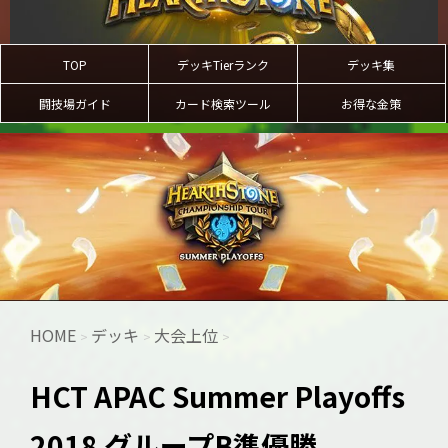
TOP
デッキTierランク
デッキ集
闘技場ガイド
カード検索ツール
お得な金策
HOME
デッキ
大会上位
>
>
>
HCT APAC Summer Playoffs
2018 グループB準優勝