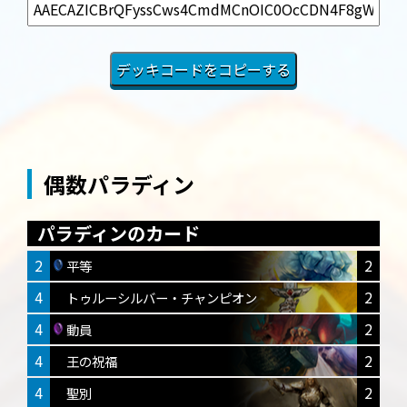
偶数パラディン
パラディンのカード
2
2
平等
4
2
トゥルーシルバー・チャンピオン
4
2
動員
4
2
王の祝福
4
2
聖別