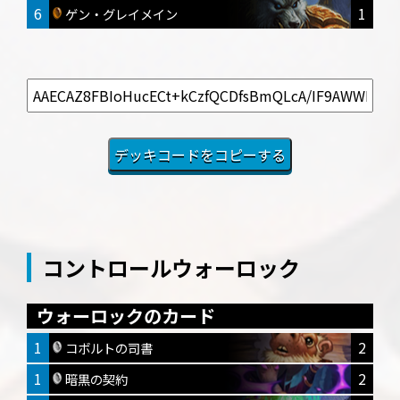
6
1
ゲン・グレイメイン
コントロールウォーロック
ウォーロックのカード
1
2
コボルトの司書
1
2
暗黒の契約