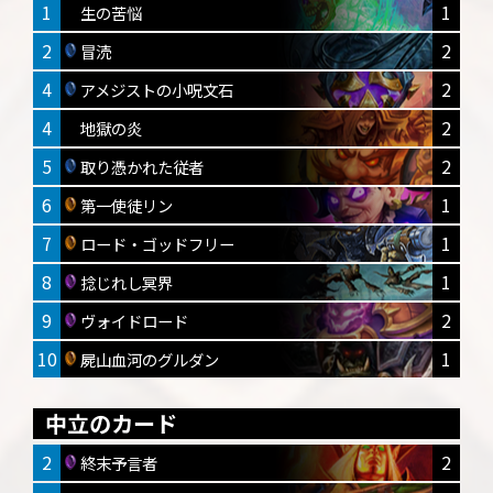
1
1
生の苦悩
2
2
冒涜
4
2
アメジストの小呪文石
4
2
地獄の炎
5
2
取り憑かれた従者
6
1
第一使徒リン
7
1
ロード・ゴッドフリー
8
1
捻じれし冥界
9
2
ヴォイドロード
10
1
屍山血河のグルダン
中立のカード
2
2
終末予言者