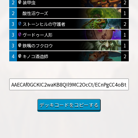
2
2
装甲虫
2
1
酸性沼ウーズ
3
2
ストーンヒルの守護者
3
1
ヴードゥー人形
3
1
鉄嘴のフクロウ
4
2
キノコ酒造師