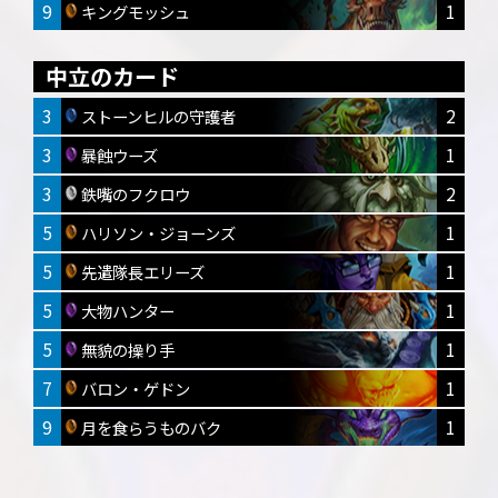
9
1
キングモッシュ
中立のカード
3
2
ストーンヒルの守護者
3
1
暴蝕ウーズ
3
2
鉄嘴のフクロウ
5
1
ハリソン・ジョーンズ
5
1
先遣隊長エリーズ
5
1
大物ハンター
5
1
無貌の操り手
7
1
バロン・ゲドン
9
1
月を食らうものバク