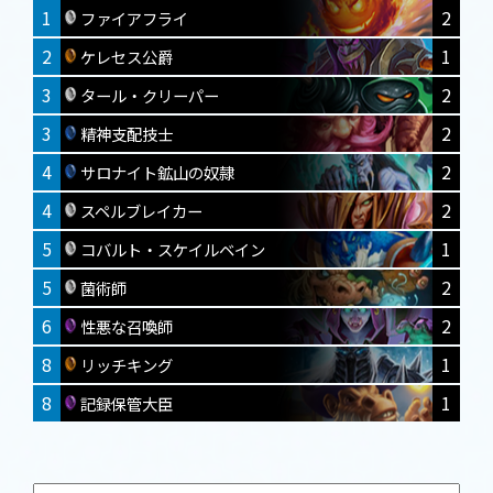
1
2
ファイアフライ
2
1
ケレセス公爵
3
2
タール・クリーパー
3
2
精神支配技士
4
2
サロナイト鉱山の奴隷
4
2
スペルブレイカー
5
1
コバルト・スケイルベイン
5
2
菌術師
6
2
性悪な召喚師
8
1
リッチキング
8
1
記録保管大臣