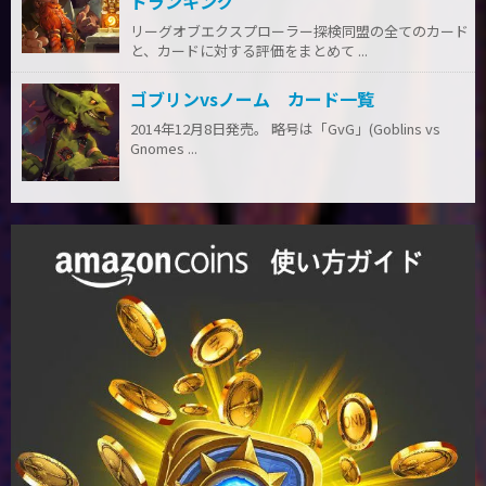
ドランキング
リーグオブエクスプローラー探検同盟の全てのカード
と、カードに対する評価をまとめて ...
ゴブリンvsノーム カード一覧
2014年12月8日発売。 略号は「GvG」(Goblins vs
Gnomes ...