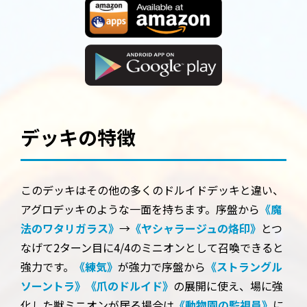
デッキの特徴
このデッキはその他の多くのドルイドデッキと違い、
アグロデッキのような一面を持ちます。序盤から
《魔
法のワタリガラス》
→
《ヤシャラージュの烙印》
とつ
なげて2ターン目に4/4のミニオンとして召喚できると
強力です。
《練気》
が強力で序盤から
《ストラングル
ソーントラ》
《爪のドルイド》
の展開に使え、場に強
化した獣ミニオンが居る場合は
《動物園の監視員》
に