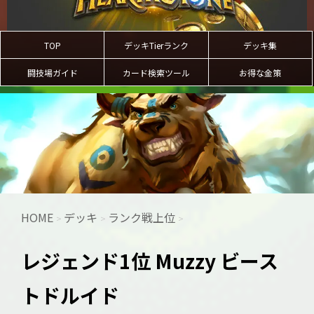
TOP
デッキTierランク
デッキ集
闘技場ガイド
カード検索ツール
お得な金策
HOME
デッキ
ランク戦上位
>
>
>
レジェンド1位 Muzzy ビース
トドルイド