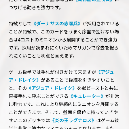
つなげる動きも強力です。
特徴として
《ダーナサスの志願兵》
が採用されている
ことが特徴で、このカードをうまく序盤で捌けない場
合は4コストのミニオンから展開することができ強力
です。採用が読まれにくいためマリガンで除去を握ら
れにくいことも利点と言えます。
ゲーム後半では手札が付きかけて来ますが
《アジュ
ア・ドレイク》
があることで後続を引きやすいこと
と、その
《アジュア・ドレイク》
を獣ビーストと共に
直接手札に呼ぶことができる
《キュレーター》
が非常
に強力です。これにより継続的にミニオンを展開する
ことができます。そして、盤面を優位に持っていきや
すいこのデッキでは
《炎の王ラグナロス》
はゲーム後
半に非常に強力なフィニッシャーとなります。また、