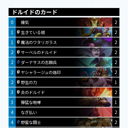
ドルイドのカード
0
2
練気
1
2
生きている根
1
2
魔法のワタリガラス
2
2
サーベルのドルイド
2
2
ダーナサスの志願兵
2
2
ヤシャラージュの烙印
2
1
野生の力
3
2
炎のドルイド
3
1
獰猛な咆哮
4
2
なぎ払い
4
2
野蛮な闘士