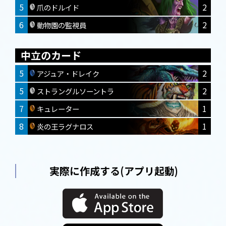
5
2
爪のドルイド
6
2
動物園の監視員
中立のカード
5
2
アジュア・ドレイク
5
2
ストラングルソーントラ
7
1
キュレーター
8
1
炎の王ラグナロス
実際に作成する(アプリ起動)