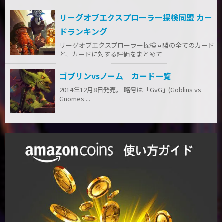
リーグオブエクスプローラー探検同盟 カー
ドランキング
リーグオブエクスプローラー探検同盟の全てのカード
と、カードに対する評価をまとめて ...
ゴブリンvsノーム カード一覧
2014年12月8日発売。 略号は「GvG」(Goblins vs
Gnomes ...