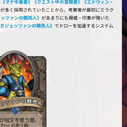
は
《マナ中毒者》
《クエスト中の冒険者》
《エドウィン・
ンが多く採用されていたことから、考案者が最初にミラク
ェッツァンの競売人》
があまりにも脅威・印象が強いた
ガジェッツァンの競売人》
でドローを加速するシステム