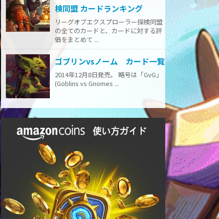
検同盟 カードランキング
リーグオブエクスプローラー探検同盟
の全てのカードと、カードに対する評
価をまとめて ...
ゴブリンvsノーム カード一覧
2014年12月8日発売。 略号は「GvG」
(Goblins vs Gnomes ...