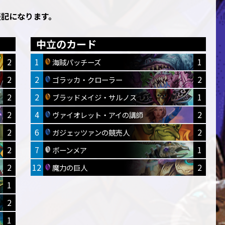
表記になります。
中立のカード
2
1
1
海賊パッチーズ
2
2
2
ゴラッカ・クローラー
2
2
1
ブラッドメイジ・サルノス
2
4
2
ヴァイオレット・アイの講師
2
6
2
ガジェッツァンの競売人
2
7
1
ボーンメア
2
12
2
魔力の巨人
1
2
1