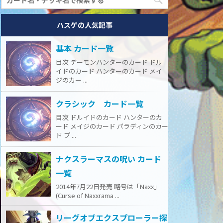
ハスゲの人気記事
基本 カード一覧
目次 デーモンハンターのカード ドル
イドのカード ハンターのカード メイ
ジのカー ...
クラシック カード一覧
目次 ドルイドのカード ハンターのカ
ード メイジのカード パラディンのカー
ド プ ...
ナクスラーマスの呪い カード
一覧
2014年7月22日発売 略号は「Naxx」
(Curse of Naxxrama ...
リーグオブエクスプローラー探