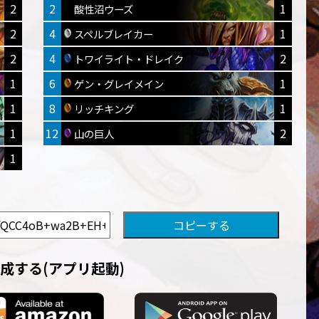
2
2
1
酸性沼ウーズ
2
4
1
スペルブレイカー
2
4
2
トワイライト・ドレイク
1
6
1
ゲン・グレイメイン
1
8
1
リッチキング
1
12
2
山の巨人
1
成する(アプリ起動)