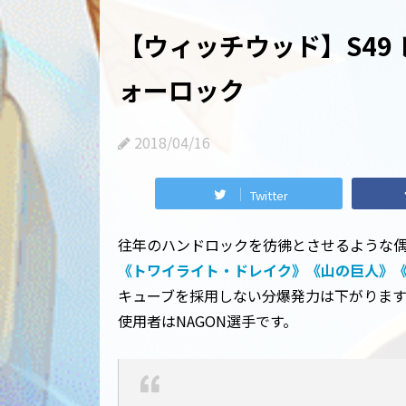
【ウィッチウッド】S49 
ォーロック
2018/04/16
Twitter
往年のハンドロックを彷彿とさせるような
《トワイライト・ドレイク》
《山の巨人》
キューブを採用しない分爆発力は下がりま
使用者はNAGON選手です。