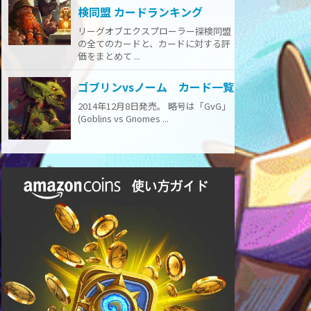
検同盟 カードランキング
リーグオブエクスプローラー探検同盟
の全てのカードと、カードに対する評
価をまとめて ...
ゴブリンvsノーム カード一覧
2014年12月8日発売。 略号は「GvG」
(Goblins vs Gnomes ...