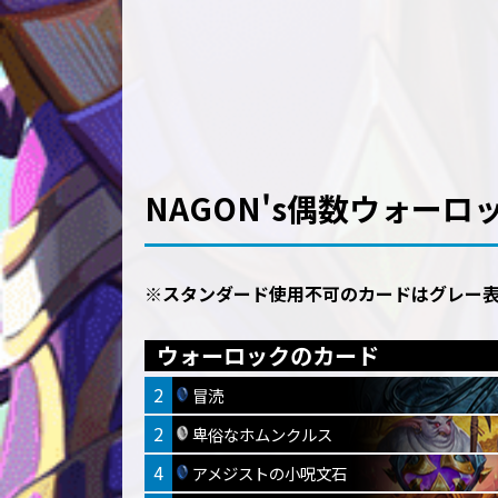
NAGON's偶数ウォーロ
※スタンダード使用不可のカードはグレー
ウォーロックのカード
2
冒涜
2
卑俗なホムンクルス
4
アメジストの小呪文石