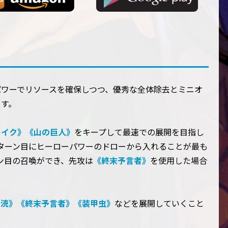
パワーでリソースを確保しつつ、優秀な全体除去とミニオ
ます。
レイク》
《山の巨人》
をキープして最速での展開を目指し
ターン目にヒーローパワーのドローから入れることが最も
ン目の召喚ができ、先攻は
《終末予言者》
を使用した場合
冒涜》
《終末予言者》
《装甲虫》
などを展開していくこと