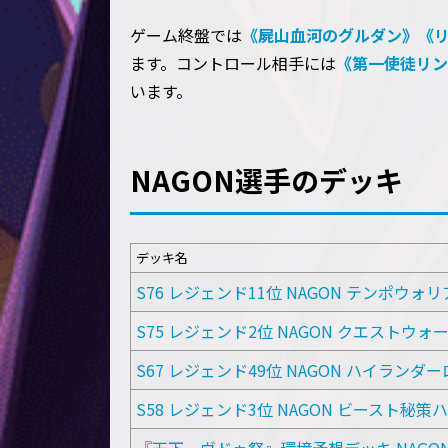
ゲーム終盤では
《屍山血河のグルダン》
《
ます。コントロール相手には
《第一使徒リン
います。
NAGON選手のデッキ
デッキ名
S76 レジェンド11位 NAGON テンポウォ
S75 レジェンド2位 NAGON クエストウォ
S67 レジェンド49位 NAGON ハイランダ
S58 レジェンド3位 NAGON ビースト秘策