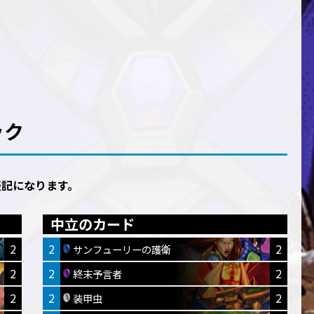
ック
表記になります。
中立のカード
2
2
2
サンフューリーの護衛
2
2
2
終末予言者
2
2
2
装甲虫