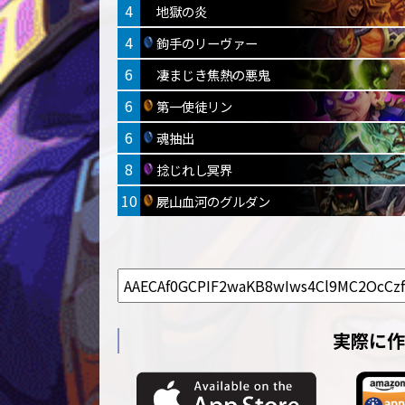
4
地獄の炎
4
鉤手のリーヴァー
6
凄まじき焦熱の悪鬼
6
第一使徒リン
6
魂抽出
8
捻じれし冥界
10
屍山血河のグルダン
実際に作