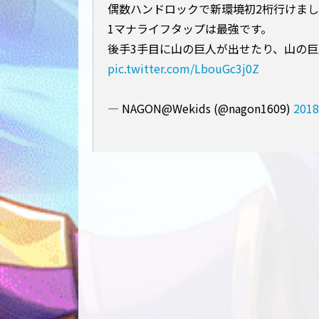
偶数ハンドロックで新環境初2桁行けま
1マナライフタップは最強です。
後手3手目に山の巨人が出せたり、山の
pic.twitter.com/LbouGc3j0Z
— NAGON@Wekids (@nagon1609)
201