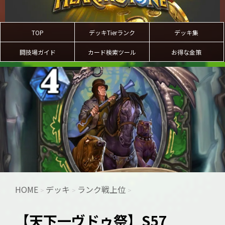
TOP
デッキTierランク
デッキ集
闘技場ガイド
カード検索ツール
お得な金策
HOME
デッキ
ランク戦上位
>
>
>
【天下一ヴドゥ祭】S57