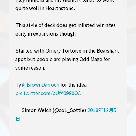
quite well in Hearthstone.
This style of deck does get inflated winrates
early in expansions though.
Started with Ornery Tortoise in the Bearshark
spot but people are playing Odd Mage for
some reason.
Ty
@BrownDarroch
for the idea.
pic.twitter.com/pUfA0980OA
— Simon Welch (@coL_Sottle)
2018年12月5
日