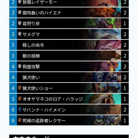
2
2
放電レイザーモー
2
2
腐肉食いのハイエナ
2
1
首狩り斧
3
2
サメグマ
3
2
殺しの命令
3
2
獣の相棒
4
2
側面攻撃
4
2
猟犬使い
4
1
猟犬使いショー
5
1
オオヤマネコのロア・ハラッジ
6
2
サバンナ・ハイメイン
6
1
死線の追跡者レクサー