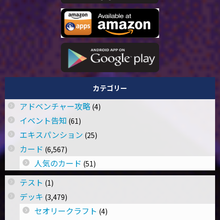
カテゴリー
アドベンチャー攻略
(4)
イベント告知
(61)
エキスパンション
(25)
カード
(6,567)
人気のカード
(51)
テスト
(1)
デッキ
(3,479)
セオリークラフト
(4)