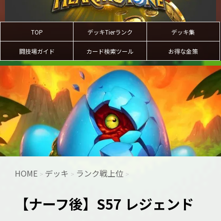
TOP
デッキTierランク
デッキ集
闘技場ガイド
カード検索ツール
お得な金策
HOME
デッキ
ランク戦上位
>
>
>
【ナーフ後】S57 レジェンド