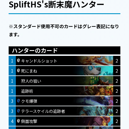
SpliftHS's断末魔ハンター
※スタンダード使用不可のカードはグレー表記になり
ます。
ハンターのカード
1
2
キャンドルショット
1
2
死にまね
1
2
狩人の狙い
1
2
追跡術
3
2
クモ爆弾
3
2
テラースケイルの追跡者
4
2
側面攻撃