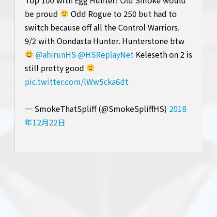
be proud
Odd Rogue to 250 but had to
switch because off all the Control Warriors.
9/2 with Oondasta Hunter. Hunterstone btw
@ahirunHS
@HSReplayNet
Keleseth on 2 is
still pretty good
pic.twitter.com/lWw5cka6dt
— SmokeThatSpliff (@SmokeSpliffHS)
2018
年12月22日