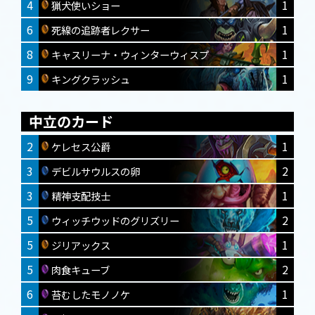
4
1
猟犬使いショー
6
1
死線の追跡者レクサー
8
1
キャスリーナ・ウィンターウィスプ
9
1
キングクラッシュ
中立のカード
2
1
ケレセス公爵
3
2
デビルサウルスの卵
3
1
精神支配技士
5
2
ウィッチウッドのグリズリー
5
1
ジリアックス
5
2
肉食キューブ
6
1
苔むしたモノノケ