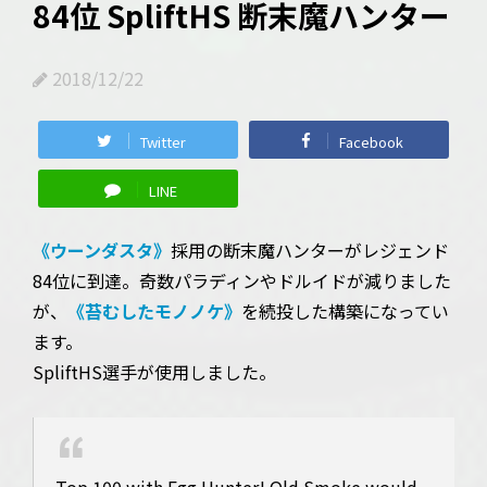
84位 SpliftHS 断末魔ハンター
2018/12/22
Twitter
Facebook
LINE
《ウーンダスタ》
採用の断末魔ハンターがレジェンド
84位に到達。奇数パラディンやドルイドが減りました
が、
《苔むしたモノノケ》
を続投した構築になってい
ます。
SpliftHS選手が使用しました。
Top 100 with Egg Hunter! Old Smoke would