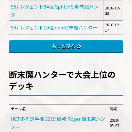
S57 レジェンド84位 SpliftHS 断末魔ハン
2018-12-
22
ター
2018-12-
S57 レジェンド10位 den 断末魔ハンター
17
もっと見る
断末魔ハンターで大会上位の
デッキ
デッキ名
時期
HCT冬季選手権 2019 優勝 Roger 断末魔ハン
2019-
03-07
ター