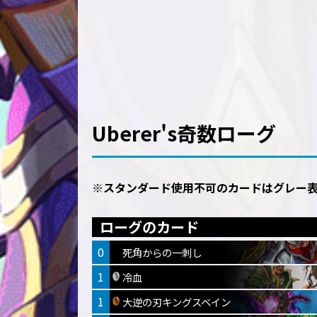
Uberer's奇数ローグ
※スタンダード使用不可のカードはグレー
ローグのカード
0
死角からの一刺し
1
冷血
1
大逆の刃キングスベイン