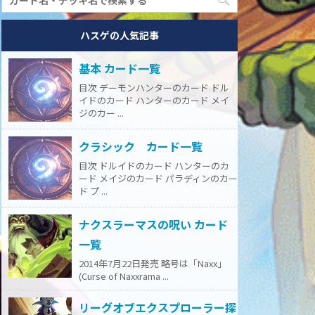
ハスゲの人気記事
基本 カード一覧
目次 デーモンハンターのカード ドル
イドのカード ハンターのカード メイ
ジのカー ...
クラシック カード一覧
目次 ドルイドのカード ハンターのカ
ード メイジのカード パラディンのカー
ド プ ...
ナクスラーマスの呪い カード
一覧
2014年7月22日発売 略号は「Naxx」
(Curse of Naxxrama ...
リーグオブエクスプローラー探