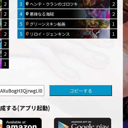
2
3
2
ヘンチ・クランのゴロツキ
2
4
2
悪辣なる海賊
2
5
1
グリーンスキン船長
2
5
1
リロイ・ジェンキンス
2
2
1
成する(アプリ起動)