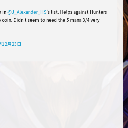
b in
@J_Alexander_HS
's list. Helps against Hunters
 coin. Didn't seem to need the 5 mana 3/4 very
年12月23日