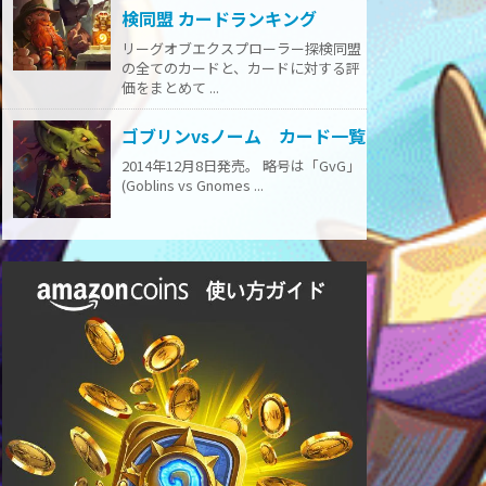
検同盟 カードランキング
リーグオブエクスプローラー探検同盟
の全てのカードと、カードに対する評
価をまとめて ...
ゴブリンvsノーム カード一覧
2014年12月8日発売。 略号は「GvG」
(Goblins vs Gnomes ...