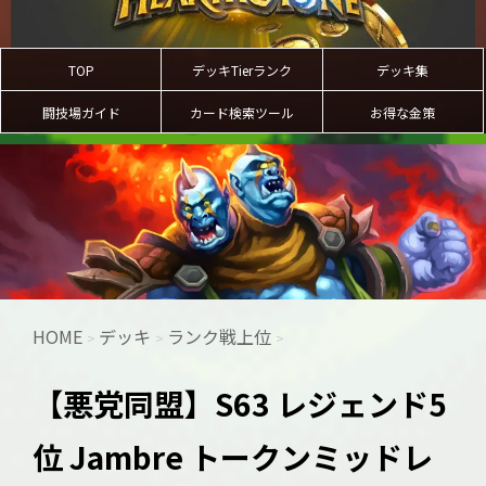
TOP
デッキTierランク
デッキ集
闘技場ガイド
カード検索ツール
お得な金策
HOME
デッキ
ランク戦上位
>
>
>
【悪党同盟】S63 レジェンド5
位 Jambre トークンミッドレ