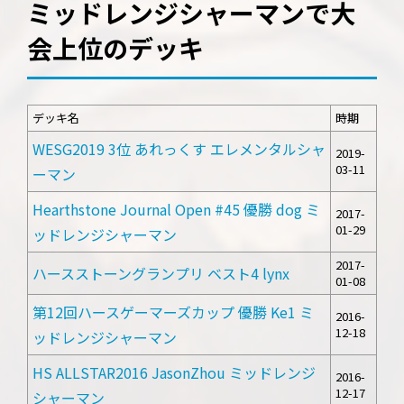
ミッドレンジシャーマンで大
会上位のデッキ
デッキ名
時期
WESG2019 3位 あれっくす エレメンタルシャ
2019-
03-11
ーマン
Hearthstone Journal Open #45 優勝 dog ミ
2017-
01-29
ッドレンジシャーマン
2017-
ハースストーングランプリ ベスト4 lynx
01-08
第12回ハースゲーマーズカップ 優勝 Ke1 ミ
2016-
12-18
ッドレンジシャーマン
HS ALLSTAR2016 JasonZhou ミッドレンジ
2016-
12-17
シャーマン