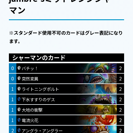
マン
※スタンダード使用不可のカードはグレー表記になり
ます。
シャーマンのカード
0
2
バチッ！
0
2
突然変異
1
2
ライトニングボルト
1
2
下水すすりのゲス
1
2
大地の衝撃
1
2
電流火花
2
2
アングラ・アングラー