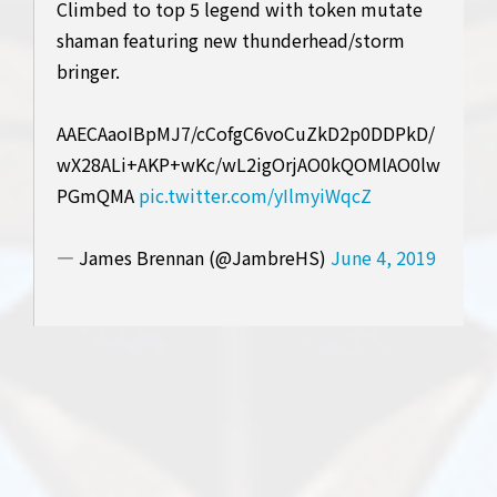
Climbed to top 5 legend with token mutate
shaman featuring new thunderhead/storm
bringer.
AAECAaoIBpMJ7/cCofgC6voCuZkD2p0DDPkD/
wX28ALi+AKP+wKc/wL2igOrjAO0kQOMlAO0lw
PGmQMA
pic.twitter.com/yIlmyiWqcZ
— James Brennan (@JambreHS)
June 4, 2019