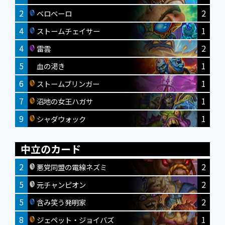
2
2
ベロベーロ
4
1
ストームチェイサー
4
2
雷雲
5
1
血の渇き
6
1
ストームブリンガー
7
1
沼地の女王ハガサ
9
1
シャダウォック
中立のカード
2
2
悪党同盟の電線ネズミ
5
2
元チャンピオン
5
2
含み笑う発明家
8
1
ジェペット・ジョイバズ