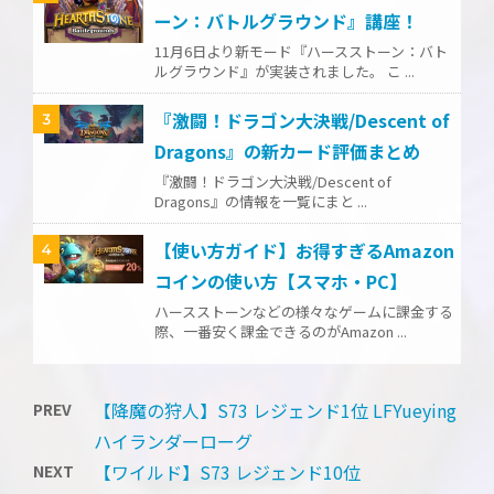
ーン：バトルグラウンド』講座！
11月6日より新モード『ハースストーン：バト
ルグラウンド』が実装されました。 こ ...
『激闘！ドラゴン大決戦/Descent of
3
Dragons』の新カード評価まとめ
『激闘！ドラゴン大決戦/Descent of
Dragons』の情報を一覧にまと ...
【使い方ガイド】お得すぎるAmazon
4
コインの使い方【スマホ・PC】
ハースストーンなどの様々なゲームに課金する
際、一番安く課金できるのがAmazon ...
【降魔の狩人】S73 レジェンド1位 LFYueying
PREV
ハイランダーローグ
【ワイルド】S73 レジェンド10位
NEXT