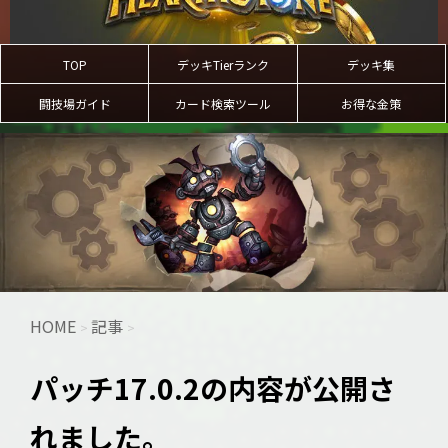
TOP
デッキTierランク
デッキ集
闘技場ガイド
カード検索ツール
お得な金策
HOME
記事
>
>
パッチ17.0.2の内容が公開さ
れました。