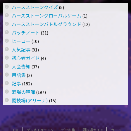
ハースストーンクイズ
(5)
ハースストーングローバルゲーム
(1)
ハースストーンバトルグラウンド
(12)
パッチノート
(31)
ヒーロー
(10)
人気記事
(91)
初心者ガイド
(4)
大会告知
(37)
用語集
(2)
記事
(182)
酒場の喧嘩
(197)
闘技場(アリーナ)
(15)
TOP
デッキTierランク
デッキ集
闘技場ガイド
カード