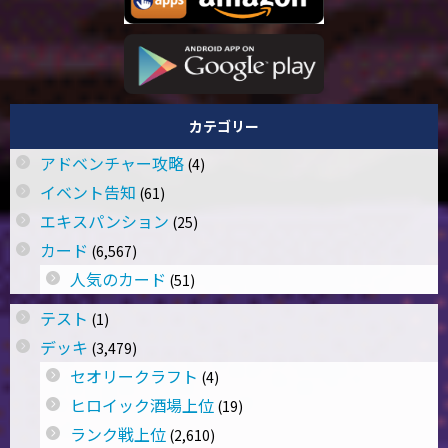
カテゴリー
アドベンチャー攻略
(4)
イベント告知
(61)
エキスパンション
(25)
カード
(6,567)
人気のカード
(51)
テスト
(1)
デッキ
(3,479)
セオリークラフト
(4)
ヒロイック酒場上位
(19)
ランク戦上位
(2,610)