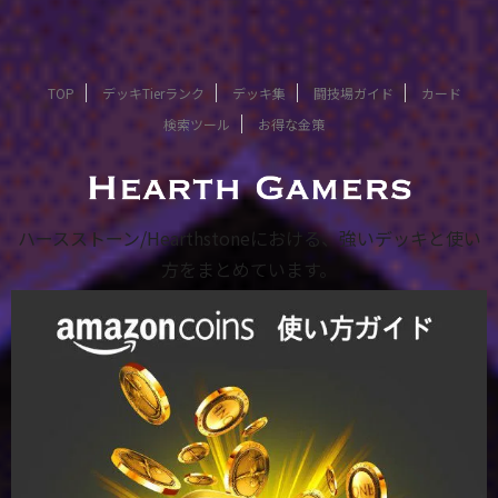
TOP
デッキTierランク
デッキ集
闘技場ガイド
カード
検索ツール
お得な金策
ハースストーン/Hearthstoneにおける、強いデッキと使い
方をまとめています。