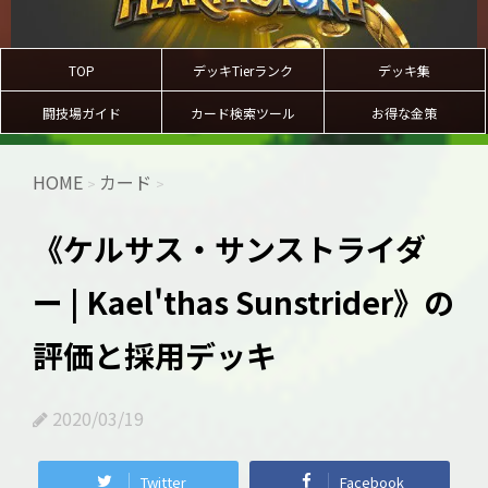
TOP
デッキTierランク
デッキ集
闘技場ガイド
カード検索ツール
お得な金策
HOME
カード
>
>
《ケルサス・サンストライダ
ー | Kael'thas Sunstrider》の
評価と採用デッキ
2020/03/19
Twitter
Facebook