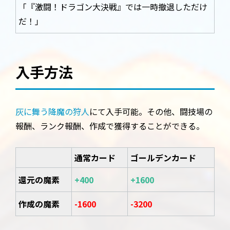
「『激闘！ドラゴン大決戦』では一時撤退しただけ
だ！」
入手方法
灰に舞う降魔の狩人
にて入手可能。その他、闘技場の
報酬、ランク報酬、作成で獲得することができる。
通常カード
ゴールデンカード
還元の魔素
+400
+1600
作成の魔素
-1600
-3200