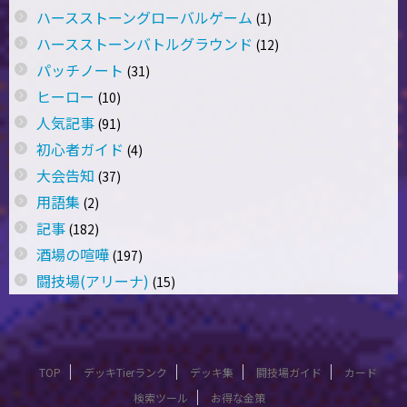
ハースストーングローバルゲーム
(1)
ハースストーンバトルグラウンド
(12)
パッチノート
(31)
ヒーロー
(10)
人気記事
(91)
初心者ガイド
(4)
大会告知
(37)
用語集
(2)
記事
(182)
酒場の喧嘩
(197)
闘技場(アリーナ)
(15)
TOP
デッキTierランク
デッキ集
闘技場ガイド
カード
検索ツール
お得な金策