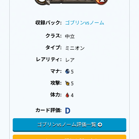
収録パック:
ゴブリンvsノーム
クラス:
中立
タイプ:
ミニオン
レアリティ:
レア
マナ:
5
攻撃:
5
体力:
4
D
カード評価:
ゴブリンvsノーム評価一覧