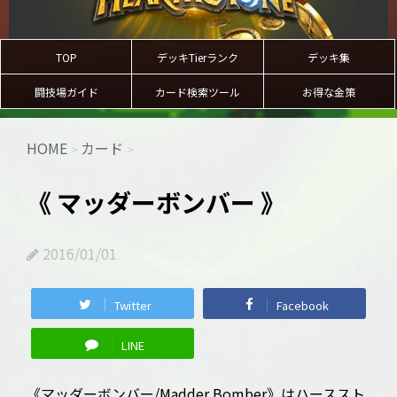
TOP
デッキTierランク
デッキ集
闘技場ガイド
カード検索ツール
お得な金策
HOME
カード
>
>
《 マッダーボンバー 》
2016/01/01
Twitter
Facebook
LINE
《マッダーボンバー/Madder Bomber》はハーススト