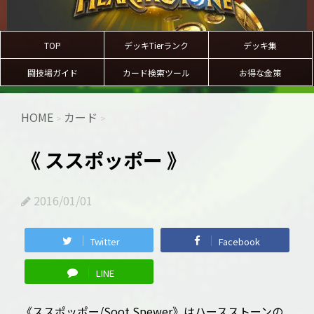
TOP
デッキTierランク
デッキ集
闘技場ガイド
カード検索ツール
お得な金策
HOME
カード
>
>
《 ススポッポー 》
2016/01/01
Twitter
Facebook
LINE
《ススポッポー/Soot Spewer》はハースストーンの