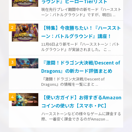
ラウンド』ヒーローTierリスト
現在先行プレイ期間中の新モード『ハーススト
ーン：バトルグラウンド』ですが、明日1 ...
【特集】今夜勝ちたい！『ハーススト
2
ーン：バトルグラウンド』講座！
11月6日より新モード『ハースストーン：バト
ルグラウンド』が実装されました。 こ ...
『激闘！ドラゴン大決戦/Descent of
3
Dragons』の新カード評価まとめ
『激闘！ドラゴン大決戦/Descent of
Dragons』の情報を一覧にまと ...
【使い方ガイド】お得すぎるAmazon
4
コインの使い方【スマホ・PC】
ハースストーンなどの様々なゲームに課金する
際、一番安く課金できるのがAmazon ...