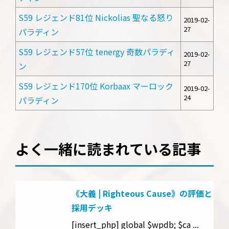
S59 レジェンド81位 Nickolias 聖なる怒り
2019-02-
27
パラディン
S59 レジェンド57位 tenergy 奇数パラディ
2019-02-
27
ン
S59 レジェンド170位 Korbaax マーロック
2019-02-
24
パラディン
よく一緒に読まれている記事
《大義 | Righteous Cause》の評価と
採用デッキ
[insert_php] global $wpdb; $ca ...