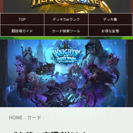
TOP
デッキTierランク
デッキ集
闘技場ガイド
カード検索ツール
お得な金策
HOME
カード
>
>