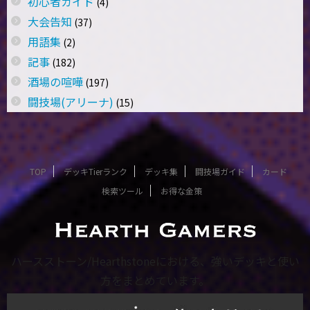
初心者ガイド
(4)
大会告知
(37)
用語集
(2)
記事
(182)
酒場の喧嘩
(197)
闘技場(アリーナ)
(15)
TOP
デッキTierランク
デッキ集
闘技場ガイド
カード
検索ツール
お得な金策
ハースストーン/Hearthstoneにおける、強いデッキと使い
方をまとめています。