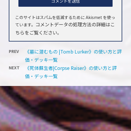
このサイトはスパムを低減するために Akismet を使っ
コメントデータの処理方法の詳細はこ
ています。
ちらをご覧ください
。
《墓に潜むもの |Tomb Lurker》の使い方と評
PREV
価・デッキ一覧
《死体蘇生者|Corpse Raiser》の使い方と評
NEXT
価・デッキ一覧