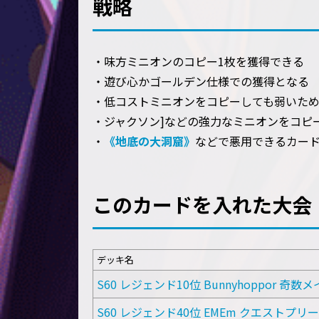
戦略
・味方ミニオンのコピー1枚を獲得できる
・遊び心かゴールデン仕様での獲得となる
・低コストミニオンをコピーしても弱いため
・ジャクソン]などの強力なミニオンをコピ
・
《地底の大洞窟》
などで悪用できるカー
このカードを入れた大会
デッキ名
S60 レジェンド10位 Bunnyhoppor 奇数
S60 レジェンド40位 EMEm クエストプリ