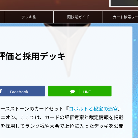
デッキ集
闘技場ガイド
カード検索ツ
評価と採用デッキ
Facebook
LINE
n》はハースストーンのカードセット『
コボルトと秘宝の迷宮
』
ミニオン。ここでは、カードの評価考察と裁定情報を掲載
rgon》を採用してランク戦や大会で上位に入ったデッキを公開