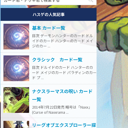
ハスゲの人気記事
基本 カード一覧
目次 デーモンハンターのカード ドル
イドのカード ハンターのカード メイ
ジのカー ...
クラシック カード一覧
目次 ドルイドのカード ハンターのカ
ード メイジのカード パラディンのカー
ド プ ...
ナクスラーマスの呪い カード
一覧
2014年7月22日発売 略号は「Naxx」
(Curse of Naxxrama ...
リーグオブエクスプローラー探