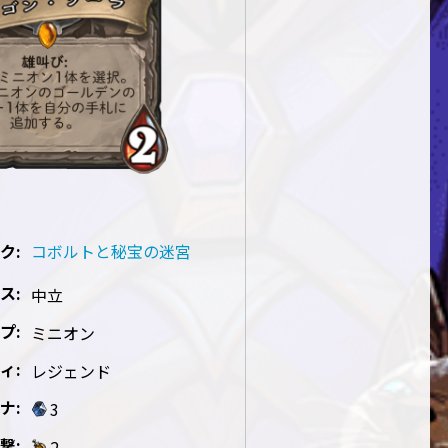
ク:
コボルトと秘宝の迷宮
ス:
中立
プ:
ミニオン
ィ:
レジェンド
ナ:
3
撃:
2