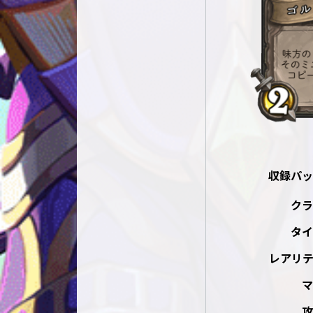
収録パッ
クラ
タイ
レアリテ
マ
攻