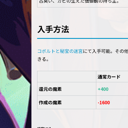
古臭い、カビの生えた価値観の持ち主。
入手方法
コボルトと秘宝の迷宮
にて入手可能。その
きる。
通常カード
還元の魔素
+400
作成の魔素
-1600