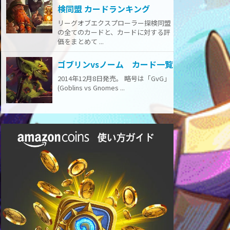
検同盟 カードランキング
リーグオブエクスプローラー探検同盟
の全てのカードと、カードに対する評
価をまとめて ...
ゴブリンvsノーム カード一覧
2014年12月8日発売。 略号は「GvG」
(Goblins vs Gnomes ...