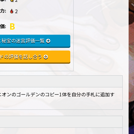
力:
2
B
価:
と秘宝の迷宮評価一覧
ドの評価を話し合う
ニオンのゴールデンのコピー1体を自分の手札に追加す