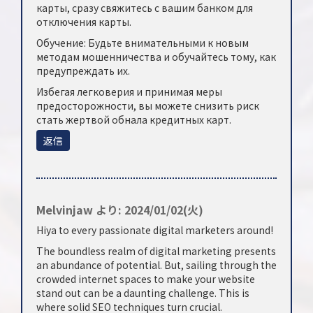
карты, сразу свяжитесь с вашим банком для
отключения карты.
Обучение: Будьте внимательными к новым
методам мошенничества и обучайтесь тому, как
предупреждать их.
Избегая легковерия и принимая меры
предосторожности, вы можете снизить риск
стать жертвой обнала кредитных карт.
返信
Melvinjaw
より:
2024/01/02(火)
Hiya to every passionate digital marketers around!
The boundless realm of digital marketing presents
an abundance of potential. But, sailing through the
crowded internet spaces to make your website
stand out can be a daunting challenge. This is
where solid SEO techniques turn crucial.