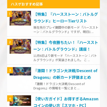
ハスゲおすすめ記事
【特集】『ハースストーン：バトルグ
1
ラウンド』ヒーローTierリスト
現在先行プレイ期間中の新モード『ハーススト
ーン：バトルグラウンド』ですが、明日1 ...
【特集】今夜勝ちたい！『ハーススト
2
ーン：バトルグラウンド』講座！
11月6日より新モード『ハースストーン：バト
ルグラウンド』が実装されました。 こ ...
『激闘！ドラゴン大決戦/Descent of
3
Dragons』の新カード評価まとめ
『激闘！ドラゴン大決戦/Descent of
Dragons』の情報を一覧にまと ...
【使い方ガイド】お得すぎるAmazon
4
コインの使い方【スマホ・PC】