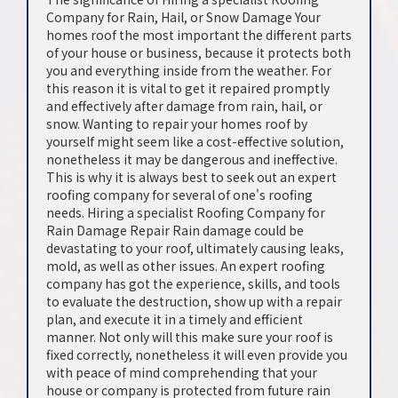
Company for Rain, Hail, or Snow Damage Your
homes roof the most important the different parts
of your house or business, because it protects both
you and everything inside from the weather. For
this reason it is vital to get it repaired promptly
and effectively after damage from rain, hail, or
snow. Wanting to repair your homes roof by
yourself might seem like a cost-effective solution,
nonetheless it may be dangerous and ineffective.
This is why it is always best to seek out an expert
roofing company for several of one's roofing
needs. Hiring a specialist Roofing Company for
Rain Damage Repair Rain damage could be
devastating to your roof, ultimately causing leaks,
mold, as well as other issues. An expert roofing
company has got the experience, skills, and tools
to evaluate the destruction, show up with a repair
plan, and execute it in a timely and efficient
manner. Not only will this make sure your roof is
fixed correctly, nonetheless it will even provide you
with peace of mind comprehending that your
house or company is protected from future rain