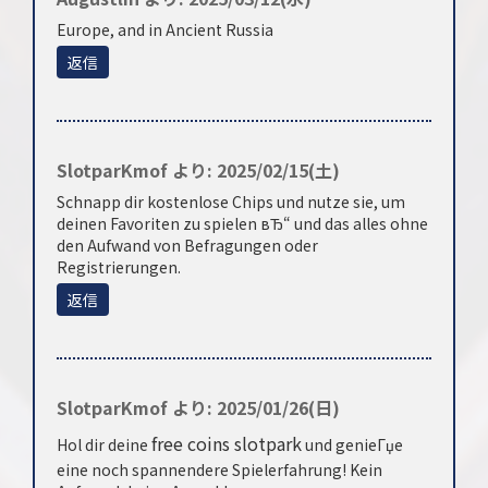
Europe, and in Ancient Russia
返信
SlotparKmof
より:
2025/02/15(土)
Schnapp dir kostenlose Chips und nutze sie, um
deinen Favoriten zu spielen вЂ“ und das alles ohne
den Aufwand von Befragungen oder
Registrierungen.
返信
SlotparKmof
より:
2025/01/26(日)
free coins slotpark
Hol dir deine
und genieГџe
eine noch spannendere Spielerfahrung! Kein