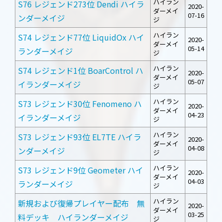
ハイラン
S76 レジェンド273位 Dendi ハイラ
2020-
ダーメイ
07-16
ンダーメイジ
ジ
ハイラン
S74 レジェンド77位 LiquidOx ハイ
2020-
ダーメイ
05-14
ランダーメイジ
ジ
ハイラン
S74 レジェンド1位 BoarControl ハ
2020-
ダーメイ
05-07
イランダーメイジ
ジ
ハイラン
S73 レジェンド30位 Fenomeno ハ
2020-
ダーメイ
04-23
イランダーメイジ
ジ
ハイラン
S73 レジェンド93位 EL7TE ハイラ
2020-
ダーメイ
04-08
ンダーメイジ
ジ
ハイラン
S73 レジェンド9位 Geometer ハイ
2020-
ダーメイ
04-03
ランダーメイジ
ジ
ハイラン
新規および復帰プレイヤー配布 無
2020-
ダーメイ
03-25
料デッキ ハイランダーメイジ
ジ