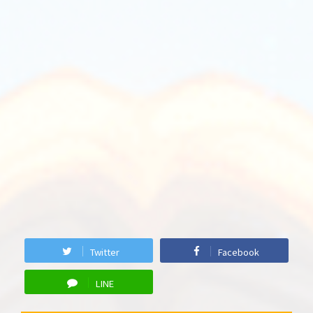
Twitter
Facebook
LINE