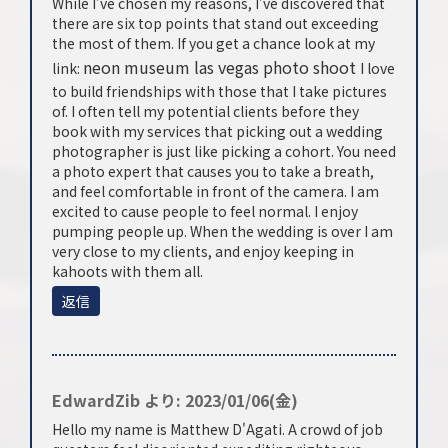
While I’ve chosen my reasons, I’ve discovered that
there are six top points that stand out exceeding
the most of them. If you get a chance look at my
neon museum las vegas photo shoot
link:
I love
to build friendships with those that I take pictures
of. I often tell my potential clients before they
book with my services that picking out a wedding
photographer is just like picking a cohort. You need
a photo expert that causes you to take a breath,
and feel comfortable in front of the camera. I am
excited to cause people to feel normal. I enjoy
pumping people up. When the wedding is over I am
very close to my clients, and enjoy keeping in
kahoots with them all.
返信
EdwardZib
より:
2023/01/06(金)
Hello my name is Matthew D'Agati. A crowd of job