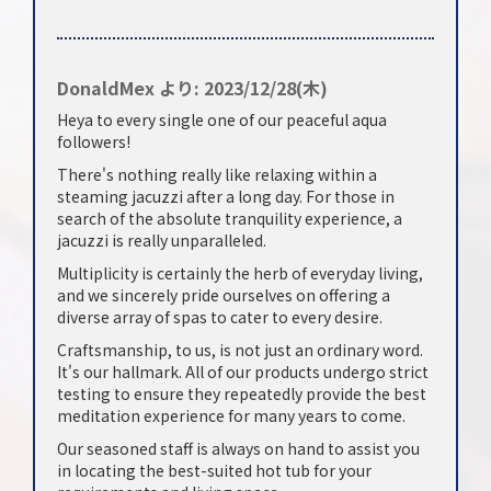
DonaldMex
より:
2023/12/28(木)
Heya to every single one of our peaceful aqua
followers!
There's nothing really like relaxing within a
steaming jacuzzi after a long day. For those in
search of the absolute tranquility experience, a
jacuzzi is really unparalleled.
Multiplicity is certainly the herb of everyday living,
and we sincerely pride ourselves on offering a
diverse array of spas to cater to every desire.
Craftsmanship, to us, is not just an ordinary word.
It's our hallmark. All of our products undergo strict
testing to ensure they repeatedly provide the best
meditation experience for many years to come.
Our seasoned staff is always on hand to assist you
in locating the best-suited hot tub for your