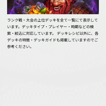
ランク戦・大会の上位デッキを全て一覧にて表示して
います。デッキタイプ・プレイヤー・時期などの検
索・絞込に対応しています。 デッキレシピ以外に、各
デッキの特徴・デッキガイドも掲載していますのでご
参考ください。