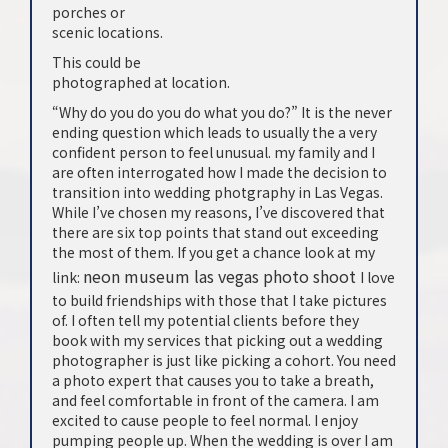
porches or
scenic locations.
This could be
photographed at location.
“Why do you do you do what you do?” It is the never
ending question which leads to usually the a very
confident person to feel unusual. my family and I
are often interrogated how I made the decision to
transition into wedding photgraphy in Las Vegas.
While I’ve chosen my reasons, I’ve discovered that
there are six top points that stand out exceeding
the most of them. If you get a chance look at my
neon museum las vegas photo shoot
link:
I love
to build friendships with those that I take pictures
of. I often tell my potential clients before they
book with my services that picking out a wedding
photographer is just like picking a cohort. You need
a photo expert that causes you to take a breath,
and feel comfortable in front of the camera. I am
excited to cause people to feel normal. I enjoy
pumping people up. When the wedding is over I am