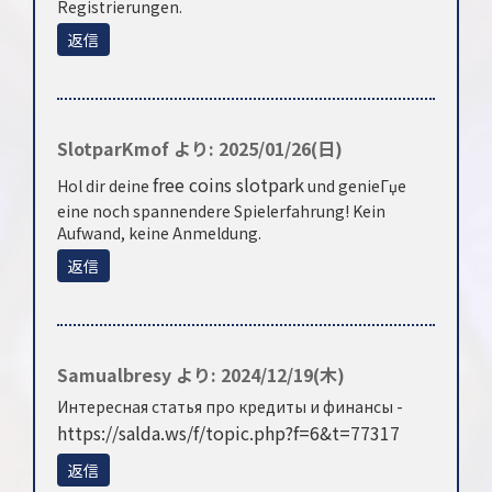
Registrierungen.
返信
SlotparKmof
より:
2025/01/26(日)
free coins slotpark
Hol dir deine
und genieГџe
eine noch spannendere Spielerfahrung! Kein
Aufwand, keine Anmeldung.
返信
Samualbresy
より:
2024/12/19(木)
Интересная статья про кредиты и финансы -
https://salda.ws/f/topic.php?f=6&t=77317
返信