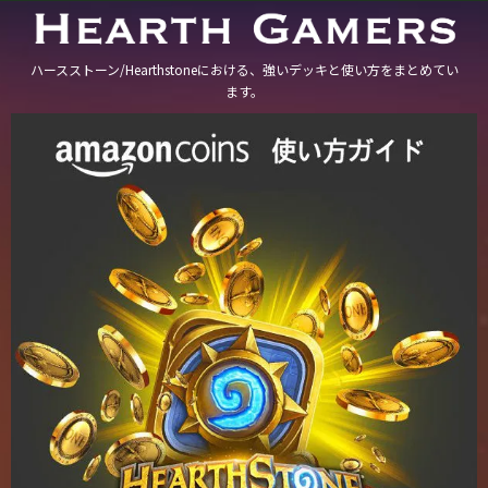
ハースストーン/Hearthstoneにおける、強いデッキと使い方をまとめてい
ます。