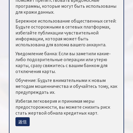
поможет препятствовать вредоносные
программы, которые могут быть использованы
для кражи данных.
Бережное использование общественных сетей:
Будьте осторожными в сетевых платформах,
избегайте публикации чувствительной
информации, которая может быть
использована для взлома вашего аккаунта.
Уведомление банка: Если вы заметили какие-
либо подозрительные операции или утерю
карты, сразу свяжитесь с вашим банком для
отключения карты.
Обучение: Будьте внимательными к новым
методам мошенничества и обучайтесь тому, как
предупреждать их.
Избегая легковерия и принимая меры
предосторожности, вы можете снизить риск
стать жертвой обнала кредитных карт.
返信