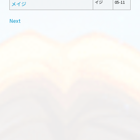
イジ
05-11
メイジ
Next