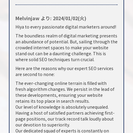
Melvinjaw
より:
2024/01/02(火)
Hiya to every passionate digital marketers around!
The boundless realm of digital marketing presents
an abundance of potential. But, sailing through the
crowded internet spaces to make your website
stand out can be a daunting challenge. This is
where solid SEO techniques turn crucial.
Here are the reasons why our expert SEO services
are second to none:
The ever-changing online terrain is filled with
fresh algorithm changes. We persist in the lead of
these developments, ensuring your website
retains its top place in search results.
Our level of knowledge is absolutely unequaled.
Having a host of satisfied partners achieving first-
page positions, our track record talk loudly about
our devotion to superiority.
Our dedicated squad of experts is constantly on