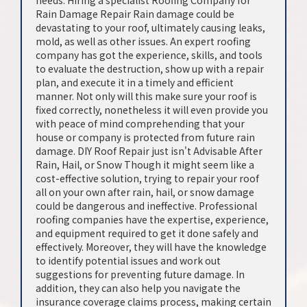
needs. Hiring a specialist Roofing Company for
Rain Damage Repair Rain damage could be
devastating to your roof, ultimately causing leaks,
mold, as well as other issues. An expert roofing
company has got the experience, skills, and tools
to evaluate the destruction, show up with a repair
plan, and execute it in a timely and efficient
manner. Not only will this make sure your roof is
fixed correctly, nonetheless it will even provide you
with peace of mind comprehending that your
house or company is protected from future rain
damage. DIY Roof Repair just isn't Advisable After
Rain, Hail, or Snow Though it might seem like a
cost-effective solution, trying to repair your roof
all on your own after rain, hail, or snow damage
could be dangerous and ineffective. Professional
roofing companies have the expertise, experience,
and equipment required to get it done safely and
effectively. Moreover, they will have the knowledge
to identify potential issues and work out
suggestions for preventing future damage. In
addition, they can also help you navigate the
insurance coverage claims process, making certain