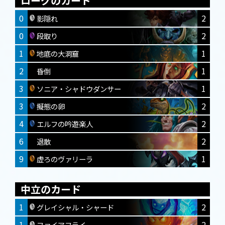
ローグのカード
0
2
影隠れ
0
2
段取り
1
1
地底の大洞窟
2
1
昏倒
3
1
ソニア・シャドウダンサー
3
2
擬態の卵
4
2
エルフの吟遊楽人
6
2
退散
9
1
虚ろのヴァリーラ
中立のカード
1
2
グレイシャル・シャード
1
2
ファイアフライ