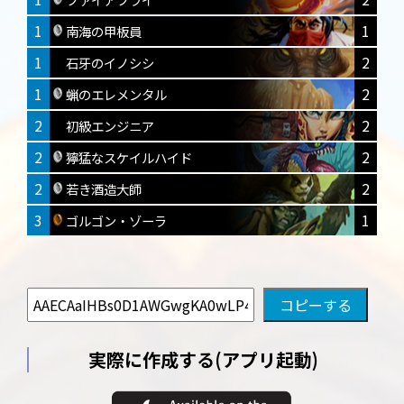
1
1
南海の甲板員
1
2
石牙のイノシシ
1
2
蝋のエレメンタル
2
2
初級エンジニア
2
2
獰猛なスケイルハイド
2
2
若き酒造大師
3
1
ゴルゴン・ゾーラ
実際に作成する(アプリ起動)