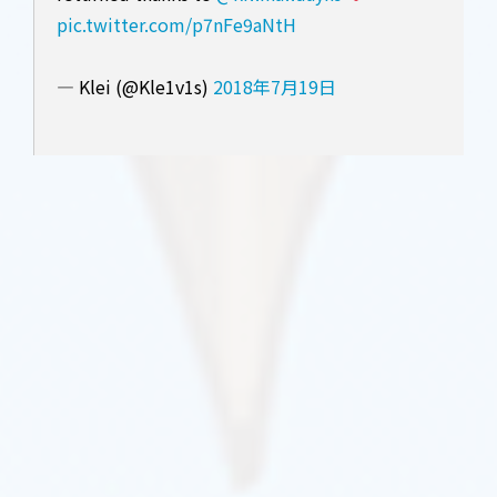
pic.twitter.com/p7nFe9aNtH
— Klei (@Kle1v1s)
2018年7月19日