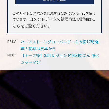
このサイトはスパムを低減するために Akismet を使っ
コメントデータの処理方法の詳細はこ
ています。
ちらをご覧ください
。
ハースストーングローバルゲーム今夜17時開
PREV
幕！初戦は日本から
【ナーフ後】S52 レジェンド103位 にん 進化
NEXT
シャーマン