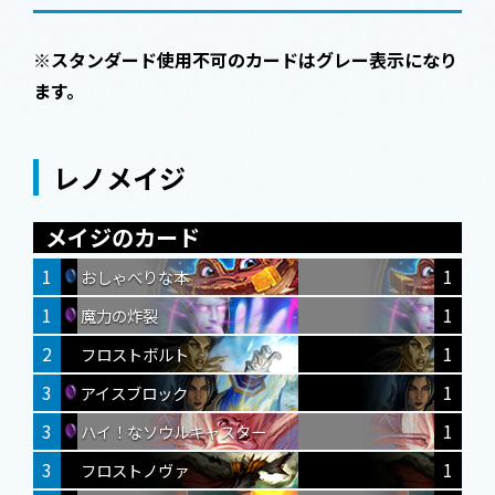
※スタンダード使用不可のカードはグレー表示になり
ます。
レノメイジ
メイジのカード
1
1
おしゃべりな本
1
1
魔力の炸裂
2
1
フロストボルト
3
1
アイスブロック
3
1
ハイ！なソウルキャスター
3
1
フロストノヴァ