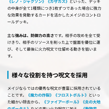
《レノ・ジャクソン》
《カザカス》
といった、デッキ
の中身が全て1種類につき1枚ずつであった場合に強力
な効果を発動するカードを活かしたメイジのコントロ
ールデッキ。
主な
強みは、防御力の高さ
です。相手の攻めを全て受
けきり、相手のリソースを削った上で盤面を優位に運
び、そして最後に火力呪文で仕留める動きを狙いま
す。
様々な役割を持つ呪文を採用
メイジならではの優秀な呪文が豊富に採用されている
ことです。
《魔力の炸裂》
《フロストボルト》
といっ
た細かい除去から、
《ファイアーボール》
《炎の大地
のポータル》
などの高い火力呪文に加え、
《動物変