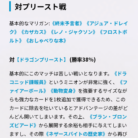
対プリースト戦
基本的なマリガン:
《終末予言者》
《アジュア・ドレイ
ク》
《カザカス》
《レノ・ジャクソン》
《フロストボ
ルト》
《おしゃべりな本》
対
(勝率38%)
【ドラゴンプリースト】
基本的にこのマッチは苦しい戦いとなります。
《ドラ
コニッド諜報員》
というミニオンが非常に強く、
《フ
ァイアーボール》
《動物変身》
を強要するサイズなが
らも強力なカードを1枚追加で獲得できるため、この
カードに除去を吐いているとアドバンテージの差がど
んどん開いてしまいます。その上、
《ブラン・ブロン
ズビアード》
から展開する余裕も相手に与えてしまい
ますし、その際
《ネザースパイトの歴史家》
から再び