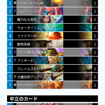
3
1
忘れ去られた松明
3
1
火山ポーション
3
1
魔力なる知性
4
1
ウォーター・エレメンタル
4
1
ファイアーボール
4
1
動物変身
5
1
カバル教団の魔導書
6
1
ブリザード
7
1
フレイムストライク
7
1
大魔術師アントニダス
7
1
炎の大地のポータル
中立のカード