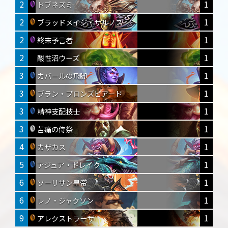
2
1
ドブネズミ
2
1
ブラッドメイジ・サルノス
2
1
終末予言者
2
1
酸性沼ウーズ
3
1
カバールの飛脚
3
1
ブラン・ブロンズビアード
3
1
精神支配技士
3
1
苦痛の侍祭
4
1
カザカス
5
1
アジュア・ドレイク
6
1
ソーリサン皇帝
6
1
レノ・ジャクソン
9
1
アレクストラーザ