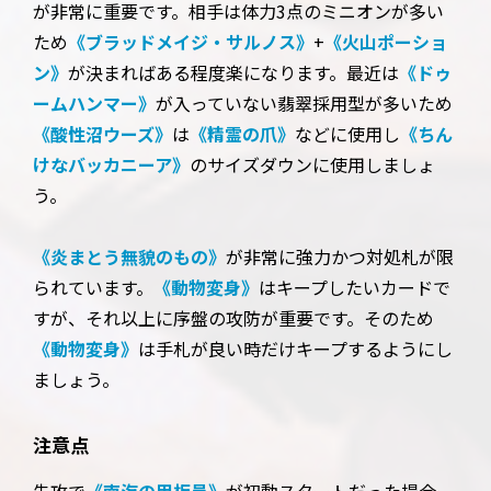
が非常に重要です。相手は体力3点のミニオンが多い
ため
《ブラッドメイジ・サルノス》
+
《火山ポーショ
ン》
が決まればある程度楽になります。最近は
《ドゥ
ームハンマー》
が入っていない翡翠採用型が多いため
《酸性沼ウーズ》
は
《精霊の爪》
などに使用し
《ちん
けなバッカニーア》
のサイズダウンに使用しましょ
う。
《炎まとう無貌のもの》
が非常に強力かつ対処札が限
られています。
《動物変身》
はキープしたいカードで
すが、それ以上に序盤の攻防が重要です。そのため
《動物変身》
は手札が良い時だけキープするようにし
ましょう。
注意点
先攻で
《南海の甲板員》
が初動スタートだった場合、