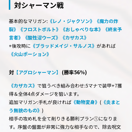
対シャーマン戦
基本的なマリガン:
《レノ・ジャクソン》
《魔力の炸
裂》
《フロストボルト》
《おしゃべりな本》
《終末予
言者》
《酸性沼ウーズ》
《カザカス》
+後攻時に
《ブラッドメイジ・サルノス》
があれば
《火山ポーション》
対
(勝率56%)
【アグロシャーマン】
《カザカス》
で狙うべき組み合わせ:5マナで装甲+7獲
得＆全体4点ダメージを狙います。
追加マリガン:手札が良ければ
《動物変身》
(
《炎まと
う無貌のもの》
)
相手の攻め札を全て削りきる勝利プラン①になりま
す。序盤の盤面が非常に強力な相手なので、除去呪文