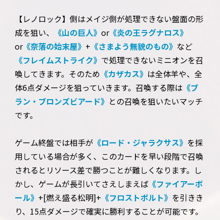
【レノロック】側はメイジ側が処理できない盤面の形
成を狙い、
《山の巨人》
or
《炎の王ラグナロス》
or
《奈落の始末屋》
+
《さまよう無貌のもの》
など
《フレイムストライク》
で処理できないミニオンを召
喚してきます。そのため
《カザカス》
は全体羊や、全
体6点ダメージを狙っていきます。召喚する際は
《ブ
ラン・ブロンズビアード》
との召喚を狙いたいマッチ
です。
ゲーム終盤では相手が
《ロード・ジャラクサス》
を採
用している場合が多く、このカードを早い段階で召喚
されるとリソース差で勝つことが難しくなります。し
かし、ゲームが長引いてさえしまえば
《ファイアーボ
ール》
+[燃え盛る松明]+
《フロストボルト》
を引きき
り、15点ダメージで確実に勝利することが可能です。