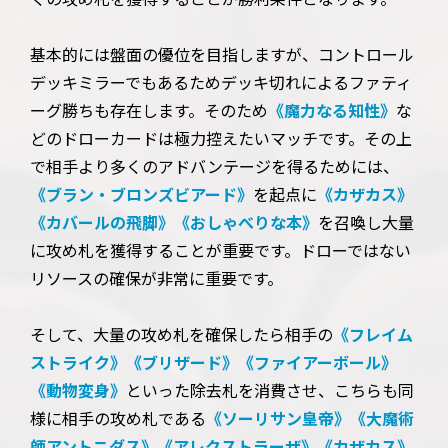
基本的には盤面の優位を目指しますが、コントロール
デッキミラーでもあるためデッキ切れによるファティ
ーグ勝ちも存在します。そのため
《魔力なる知性》
な
どのドローカードは極力控えたいマッチです。その上
で相手より多くのアドバンテージを得るためには、
《ブラン・ブロンズビアード》
を起点に
《カザカス》
《カバールの飛脚》
《おしゃべりな本》
を召喚し大量
に攻め札を獲得することが重要です。ドローではない
リソースの確保が非常に重要です。
そして、大量の攻め札を確保したら相手の
《フレイム
ストライク》
《ブリザード》
《ファイアーボール》
《動物変身》
といった除去札を消費させ、こちらも同
様に相手の攻め札である
《ソーリサン皇帝》
《大魔術
師アントニダス》
《アレクストラーザ》
《カザカス》