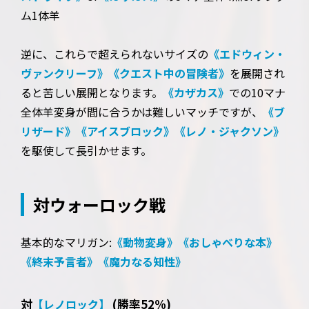
ム1体羊
逆に、これらで超えられないサイズの
《エドウィン・
ヴァンクリーフ》
《クエスト中の冒険者》
を展開され
ると苦しい展開となります。
《カザカス》
での10マナ
全体羊変身が間に合うかは難しいマッチですが、
《ブ
リザード》
《アイスブロック》
《レノ・ジャクソン》
を駆使して長引かせます。
対ウォーロック戦
基本的なマリガン:
《動物変身》
《おしゃべりな本》
《終末予言者》
《魔力なる知性》
対
(勝率52%)
【レノロック】