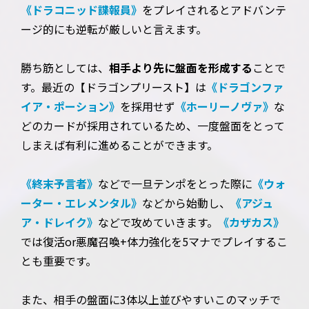
《ドラコニッド諜報員》
をプレイされるとアドバンテ
ージ的にも逆転が厳しいと言えます。
勝ち筋としては、
相手より先に盤面を形成する
ことで
す。最近の【ドラゴンプリースト】は
《ドラゴンファ
イア・ポーション》
を採用せず
《ホーリーノヴァ》
な
どのカードが採用されているため、一度盤面をとって
しまえば有利に進めることができます。
《終末予言者》
などで一旦テンポをとった際に
《ウォ
ーター・エレメンタル》
などから始動し、
《アジュ
ア・ドレイク》
などで攻めていきます。
《カザカス》
では復活or悪魔召喚+体力強化を5マナでプレイするこ
とも重要です。
また、相手の盤面に3体以上並びやすいこのマッチで