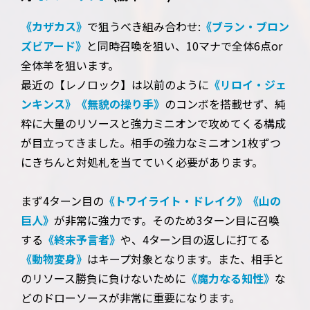
《カザカス》
で狙うべき組み合わせ:
《ブラン・ブロン
ズビアード》
と同時召喚を狙い、10マナで全体6点or
全体羊を狙います。
最近の【レノロック】は以前のように
《リロイ・ジェ
ンキンス》
《無貌の操り手》
のコンボを搭載せず、純
粋に大量のリソースと強力ミニオンで攻めてくる構成
が目立ってきました。相手の強力なミニオン1枚ずつ
にきちんと対処札を当てていく必要があります。
まず4ターン目の
《トワイライト・ドレイク》
《山の
巨人》
が非常に強力です。そのため3ターン目に召喚
する
《終末予言者》
や、4ターン目の返しに打てる
《動物変身》
はキープ対象となります。また、相手と
のリソース勝負に負けないために
《魔力なる知性》
な
どのドローソースが非常に重要になります。