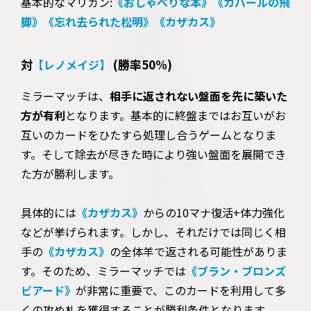
基本的なマリガン:
《おしゃべりな本》
《カバールの飛
脚》
《忘れ去られた松明》
《カザカス》
対
(勝率50%)
【レノメイジ】
ミラーマッチは、
相手に返されない盤面を先に築いた
方が有利
となります。基本的に終盤まではお互いがお
互いのカードをひたすら処理し合うゲームとなりま
す。そして除去が尽きた時により強い盤面を展開でき
た方が勝利します。
具体的には
《カザカス》
からの10マナ復活+体力強化
などが挙げられます。しかし、それだけでは同じく相
手の
《カザカス》
の全体羊で返される可能性がありま
す。そのため、ミラーマッチでは
《ブラン・ブロンズ
ビアード》
が非常に重要で、このカードを利用して多
くの攻め札を獲得することが勝利条件となります。