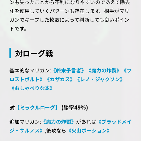
ンも失ったことから不利になりやすいのであえて除去
札を使用していくパターンも存在します。相手がマリ
ガンでキープした枚数によって判断しても良いポイン
トです。
対ローグ戦
基本的なマリガン:
《終末予言者》
《魔力の炸裂》
《フ
ロストボルト》
《カザカス》
《レノ・ジャクソン》
《おしゃべりな本》
対
(勝率49%)
【ミラクルローグ】
追加マリガン:
《魔力の炸裂》
があれば
《ブラッドメイ
ジ・サルノス》
,後攻なら
《火山ポーション》