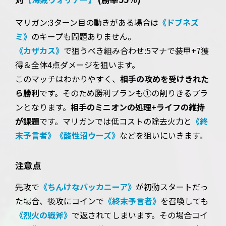
マリガン:3ターン目の動きがある場合は
《ドブネズ
ミ》
のキープも問題ありません。
《カザカス》
で狙うべき組み合わせ:5マナで装甲+7獲
得＆全体4点ダメージを狙います。
このマッチはわかりやすく、
相手の攻めを受けきれた
ら勝利
です。そのため勝利プランも①の削りきるプラ
ンとなります。
相手のミニオンの処理+ライフの維持
が課題
です。マリガンでは低コストの除去火力と
《終
末予言者》
《酸性沼ウーズ》
などを狙いにいきます。
注意点
先攻で
《ちんけなバッカニーア》
が初動スタートだっ
た場合、後攻にコインで
《終末予言者》
を召喚しても
《烈火の戦斧》
で返されてしまいます。その場合コイ