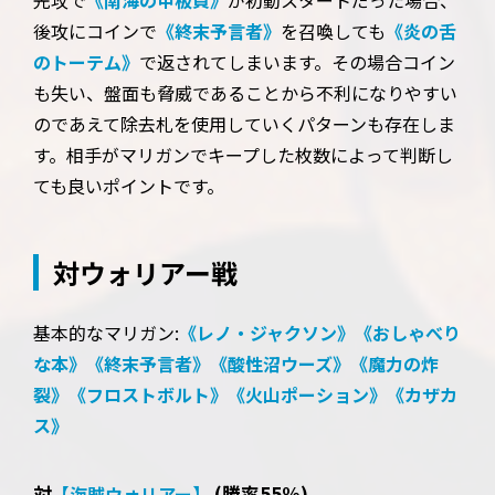
後攻にコインで
《終末予言者》
を召喚しても
《炎の舌
のトーテム》
で返されてしまいます。その場合コイン
も失い、盤面も脅威であることから不利になりやすい
のであえて除去札を使用していくパターンも存在しま
す。相手がマリガンでキープした枚数によって判断し
ても良いポイントです。
対ウォリアー戦
基本的なマリガン:
《レノ・ジャクソン》
《おしゃべり
な本》
《終末予言者》
《酸性沼ウーズ》
《魔力の炸
裂》
《フロストボルト》
《火山ポーション》
《カザカ
ス》
対
(勝率55%)
【海賊ウォリアー】