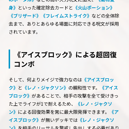
身》
といった確定除去カードと
《火山ポーション》
《ブリザード》
《フレイムストライク》
などの全体除
去まで、ありとあらゆる場面に対応できる呪文が採用
されています。
《アイスブロック》による超回復
コンボ
そして、何よりメイジで強力なのは
《アイスブロッ
ク》
と
《レノ・ジャクソン》
の親和性です。
《アイス
ブロック》
があることで、相手の攻撃を全て受けきっ
た上でライフが1で耐えるため、
《レノ・ジャクソ
ン》
による回復効果を常に最大限発揮できます。
《ア
イスブロック》
が無いデッキでは
《レノ・ジャクソ
ン》
を相手のリーサルを警戒し先出しする必要があり