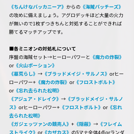
《ちんけなバッカニーア》
からの
《海賊パッチーズ》
の攻めに備えましょう。アグロデッキほど大量の火力
が無いので1枚ずつきちんと対処することができれば
勝てるマッチアップです。
■各ミニオンの対処札について
序盤の海賊セット→ヒーローパワーと
《魔力の炸裂》
or
《火山ポーション》
《墓荒らし》
→
《ブラッドメイジ・サルノス》
orヒー
ローパワー+
《魔力の炸裂》
or
《フロストボルト》
or
《忘れ去られた松明》
《アジュア・ドレイク》
→
《ブラッドメイジ・サルノ
ス》
orヒーローパワー+
《フロストボルト》
or
《忘れ
去られた松明》
《ガジェッツァンの競売人》
+
《隠蔽》
→
《フレイム
ストライク》
or
《カザカス》
の5マナ全体4点orランダ