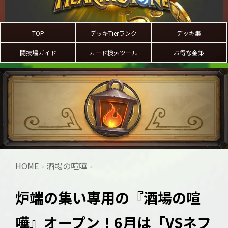
TOP
デッキTierランク
デッキ集
闘技場ガイド
カード検索ツール
お得な金策
HOME
酒場の喧嘩
>
>
炉端の集い専用の『酒場の喧
嘩』オープン！6月は「VSネフ