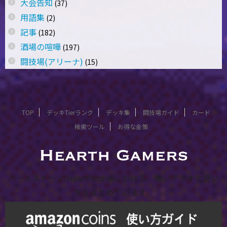
大会告知
(37)
用語集
(2)
記事
(182)
酒場の喧嘩
(197)
闘技場(アリーナ)
(15)
TOP
デッキTierランク
デッキ集
闘技場ガイド
カード
検索ツール
お得な金策
ハースストーン/Hearthstoneにおける、強いデッキと使い
方をまとめています。