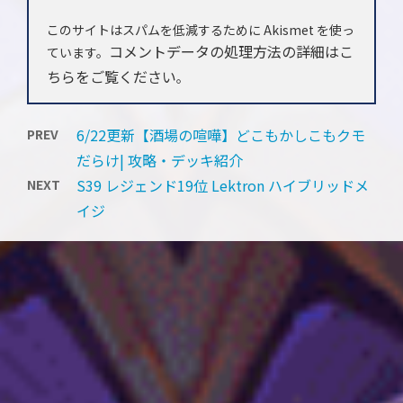
このサイトはスパムを低減するために Akismet を使っ
コメントデータの処理方法の詳細はこ
ています。
ちらをご覧ください
。
6/22更新【酒場の喧嘩】どこもかしこもクモ
PREV
だらけ| 攻略・デッキ紹介
S39 レジェンド19位 Lektron ハイブリッドメ
NEXT
イジ