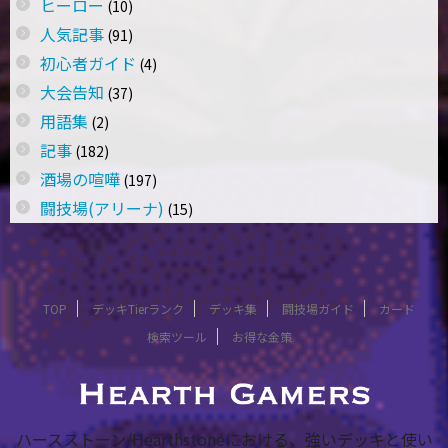
ヒーロー
(10)
人気記事
(91)
初心者ガイド
(4)
大会告知
(37)
用語集
(2)
記事
(182)
酒場の喧嘩
(197)
闘技場(アリーナ)
(15)
TOP
デッキTierランク
デッキ集
闘技場ガイド
カード
検索ツール
お得な金策
ハースストーン/Hearthstoneにおける、強いデッキと使い