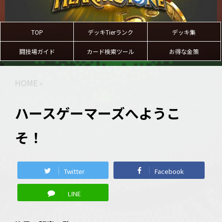
TOP
デッキTierランク
デッキ集
闘技場ガイド
カード検索ツール
お得な金策
HOME
>
ハースゲーマーズへようこ
そ！
Twitter
Facebook
LINE