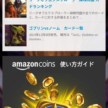
ドランキング
リーグオブエクスプローラー探検同盟の全てのカード
と、カードに対する評価をまとめて ...
ゴブリンvsノーム カード一覧
2014年12月8日発売。 略号は「GvG」(Goblins vs
Gnomes ...