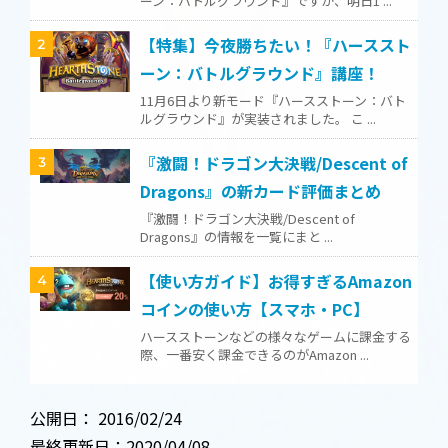
ーン：バトルグラウンド』ですが、明日1 ...
【特集】今夜勝ちたい！『ハーススト
2
ーン：バトルグラウンド』講座！
11月6日より新モード『ハースストーン：バト
ルグラウンド』が実装されました。 こ ...
『激闘！ドラゴン大決戦/Descent of
3
Dragons』の新カード評価まとめ
『激闘！ドラゴン大決戦/Descent of
Dragons』の情報を一覧にまと ...
【使い方ガイド】お得すぎるAmazon
4
コインの使い方【スマホ・PC】
ハースストーンなどの様々なゲームに課金する
際、一番安く課金できるのがAmazon ...
公開日：
2016/02/24
最終更新日：2020/04/08